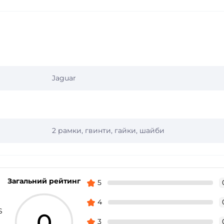
Jaguar
2 рамки, гвинти, гайки, шайби
Загальний рейтинг
5
4
S
0
3