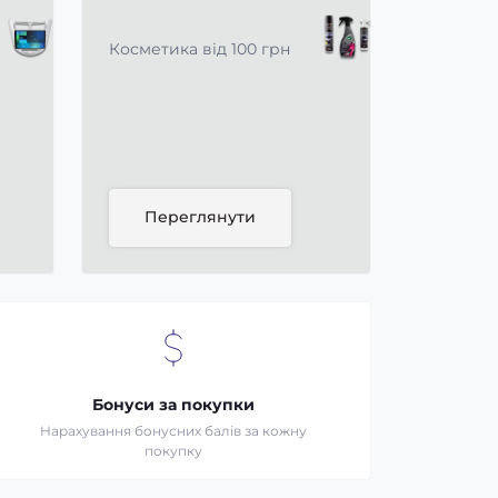
Косметика від 100 грн
Переглянути
Бонуси за покупки
Нарахування бонусних балів за кожну
покупку