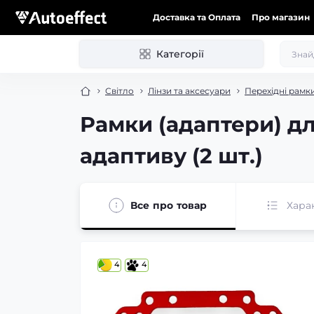
Доставка та Оплата
Про магазин
Категорії
Світло
Лінзи та аксесуари
Перехідні рамки
Рамки (адаптери) для
адаптиву (2 шт.)
Все про товар
Хара
4
4