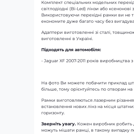
Комплект спеціальних модельних перех
світлодіодні (Bi-Led) лінзи або ксенонов
Використовуючи перехідні рамки ви не т
економите дуже багато часу без вигадува
Адаптери виготовленні зі сталі, товщин
виготовленні в Україні.
Підходять для автомобіля:
- Jaguar XF 2007-2011 років виробництва з
На фото Ви можете побачити приклад штатн
більше, тому орієнтуйтесь по отворам на 
Рамки виготовляються лазерним різанням д
встановлення нових лінз на місця штатни
горизонту.
Зверніть увагу.
Кожен виробник робить ди
можуть мішати рамці, в такому випадку по