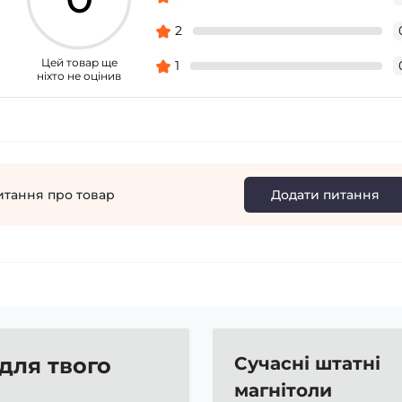
2
Цей товар ще
1
ніхто не оцінив
итання про товар
Додати питання
 для твого
Сучасні штатні
магнітоли