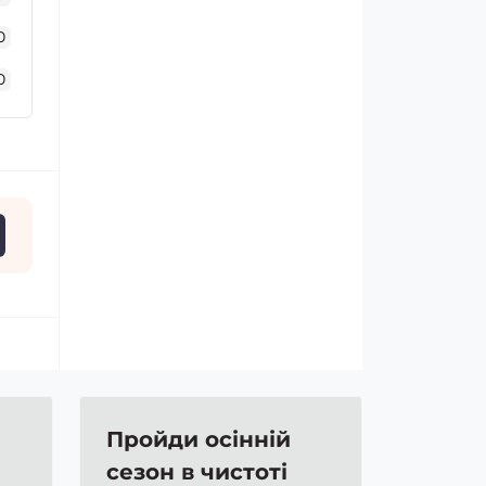
0
0
Пройди осінній
сезон в чистоті