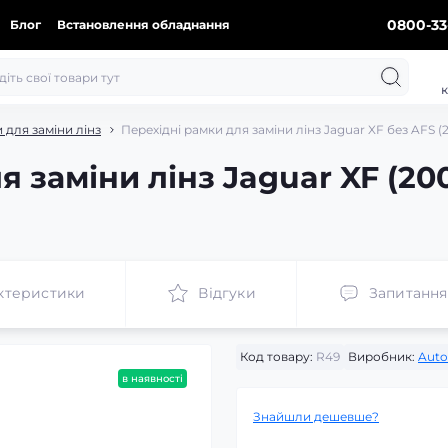
0800-33
Блог
Встановлення обладнання
к
 для заміни лінз
Перехідні рамки для заміни лінз Jaguar XF без AFS (2
 заміни лінз Jaguar XF (200
ктеристики
Відгуки
Запитання
Код товару:
R49
Виробник:
Auto
в наявності
Знайшли дешевше?