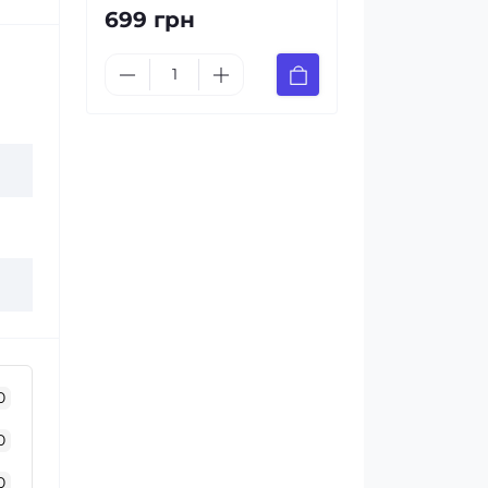
699 грн
0
0
0