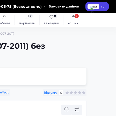
-05-75 (Безкоштовно)
Замовити дзвінок
ua
ru
0
0
0
абінет
порівняти
закладки
кошик
007-2011)
7-2011) без
effect
Відгуки:
0