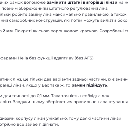
ідних рамок допоможе
замінити штатні вигорівші лінзи
на н
і з повним збереженням штатного регулювання лінз.
ільки робите заміну лінз максимально правильною, а також
ння саморобних конструкцій, які потім можуть вилізти бок
ою
2 мм
. Покриті якісною порошковою краскою. Розроблені т
 фарами Hella без функції адаптиву (без AFS)
их лінз, це тільки два варіанти задньої частини, їх є значн
рамці лінзи, якщо у Вас така ж, то
рамки підійдуть
.
ля точності до 0,1 мм. Така точність необхідна для
х лінз. Завдяки цьому зберігається правильне налаштування
зайн корпусу лінзи унікально, тому деякі частини лінзи
трібно все зайве підігнати.