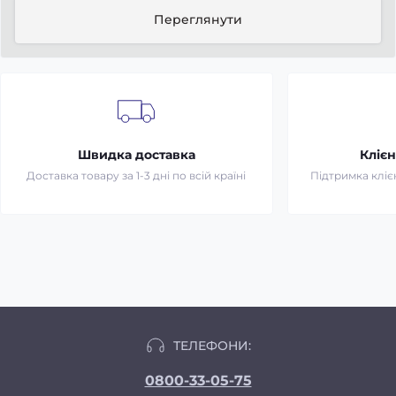
Переглянути
Швидка доставка
Клієн
Доставка товару за 1-3 дні по всій країні
Підтримка клієн
ТЕЛЕФОНИ:
0800-33-05-75