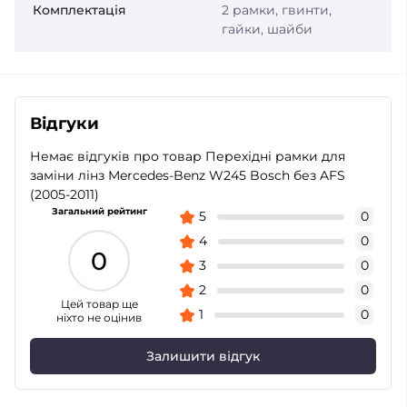
Комплектація
2 рамки, гвинти,
гайки, шайби
Відгуки
Немає відгуків про товар Перехідні рамки для
заміни лінз Mercedes-Benz W245 Bosch без AFS
(2005-2011)
Загальний рейтинг
5
0
4
0
0
3
0
2
0
Цей товар ще
1
0
ніхто не оцінив
Залишити відгук