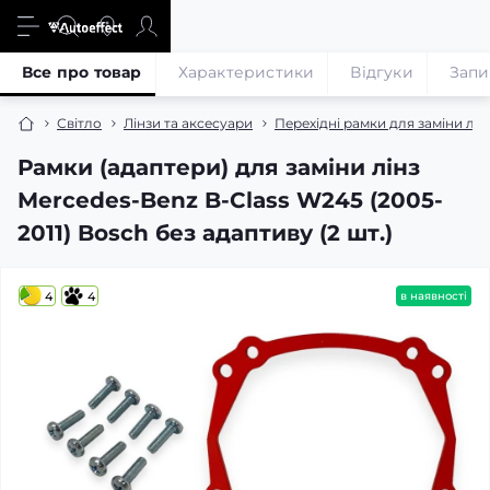
Все про товар
Характеристики
Відгуки
Запи
Світло
Лінзи та аксесуари
Перехідні рамки для заміни лін
Рамки (адаптери) для заміни лінз
Mercedes-Benz B-Class W245 (2005-
2011) Bosch без адаптиву (2 шт.)
4
4
в наявності