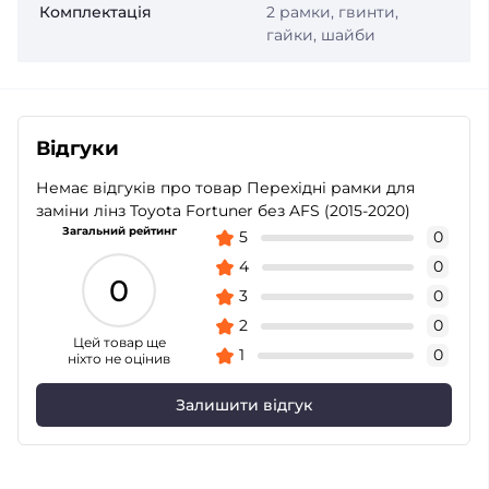
Комплектація
2 рамки, гвинти,
гайки, шайби
Відгуки
Немає відгуків про товар Перехідні рамки для
заміни лінз Toyota Fortuner без AFS (2015-2020)
Загальний рейтинг
5
0
4
0
0
3
0
2
0
Цей товар ще
1
0
ніхто не оцінив
Залишити відгук