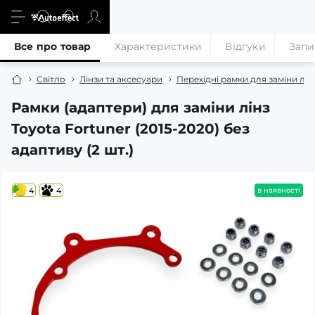
Все про товар
Характеристики
Відгуки
Запи
Світло
Лінзи та аксесуари
Перехідні рамки для заміни лін
Рамки (адаптери) для заміни лінз
Toyota Fortuner (2015-2020) без
адаптиву (2 шт.)
4
4
в наявності