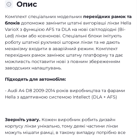
Опис
Комплект спеціальних модельних
перехідних рамок та
блоків
допоможе замінити штатні вигорівші лінзи Hella
VarioX з функцією AFS та DLA на нові світлодіодні (Bi-
Led) лінзи або ксенонові. Спеціальні блоки імітують
роботу штатної рухливої шторки лінзи та не дають
механізму входити в аварійний режим. Комплект
перехідних рамок замінює штатну платформу та дає
можливсть поставити нові з повним збереженням
заводських налаштувань.
Підходять для автомобіля:
- Audi A4 D8 2009-2014 років виробництва та фарами
Hella з адаптивною системою Intellect (DLA + AFS)
Зверніть увагу.
Кожен виробник робить дизайн
корпусу лінзи унікально, тому деякі частини лінзи
можуть мішати рамці, в такому випадку потрібно все