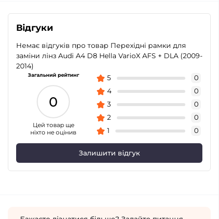
Відгуки
Немає відгуків про товар Перехідні рамки для
заміни лінз Audi A4 D8 Hella VarioX AFS + DLA (2009-
2014)
Загальний рейтинг
5
0
4
0
0
3
0
2
0
Цей товар ще
1
0
ніхто не оцінив
Залишити відгук