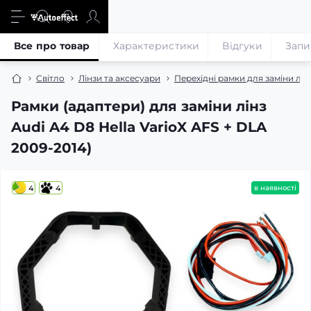
Все про товар
Характеристики
Відгуки
Запи
Світло
Лінзи та аксесуари
Перехідні рамки для заміни лін
Рамки (адаптери) для заміни лінз
Audi A4 D8 Hella VarioX AFS + DLA
2009-2014)
4
4
в наявності