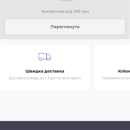
Косметика від 100 грн
Переглянути
Швидка доставка
Клієн
Доставка товару за 1-3 дні по всій країні
Підтримка клієн