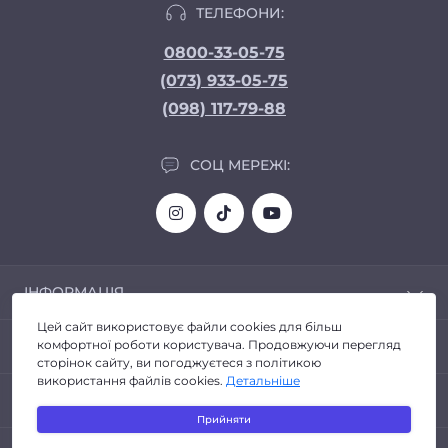
ТЕЛЕФОНИ:
0800-33-05-75
(073) 933-05-75
(098) 117-79-88
СОЦ МЕРЕЖІ:
ІНФОРМАЦІЯ
Цей сайт використовує файли cookies для більш
Доставка та Оплата
ПОПУЛЯРНЕ
комфортної роботи користувача. Продовжуючи перегляд
Про магазин
сторінок сайту, ви погоджуєтеся з політикою
Політика конфіденційності
використання файлів cookies.
Детальніше
Автозвук
КОНТАКТИ ТА АДРЕСА
Договір публічної оферти
Головні пристрої
Прийняти
Повернення товару
Світлодіодні Bi-Led лінзи
Київ