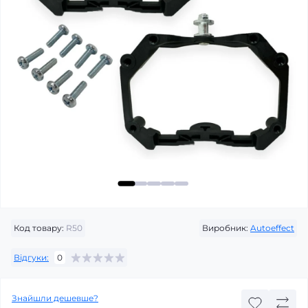
Код товару:
R50
Виробник:
Autoeffect
Відгуки:
0
Знайшли дешевше?