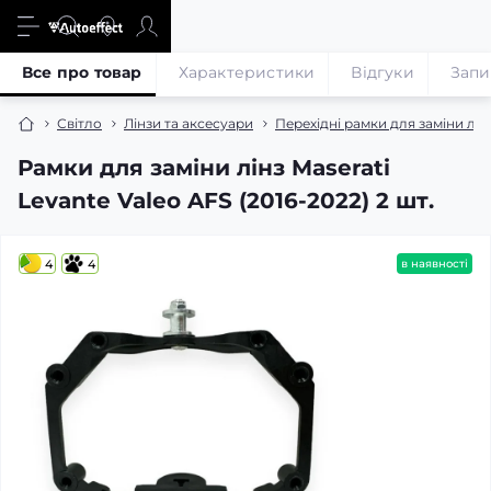
Все про товар
Характеристики
Відгуки
Запи
Світло
Лінзи та аксесуари
Перехідні рамки для заміни лін
Рамки для заміни лінз Maserati
Levante Valeo AFS (2016-2022) 2 шт.
4
4
в наявності