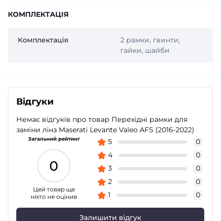
КОМПЛЕКТАЦІЯ
Комплектація
2 рамки, гвинти,
гайки, шайби
Відгуки
Немає відгуків про товар Перехідні рамки для
заміни лінз Maserati Levante Valeo AFS (2016-2022)
Загальний рейтинг
5
0
4
0
0
3
0
2
0
Цей товар ще
1
0
ніхто не оцінив
Залишити відгук