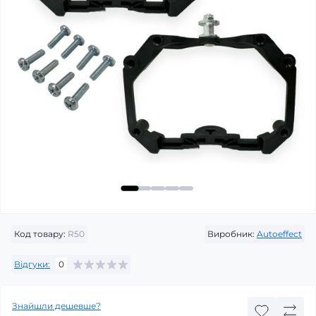
Код товару:
R50
Виробник:
Autoeffect
Відгуки:
0
Знайшли дешевше?