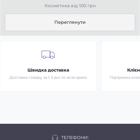
Косметика від 100 грн
Переглянути
Швидка доставка
Клієн
Доставка товару за 1-3 дні по всій країні
Підтримка клієн
ТЕЛЕФОНИ: