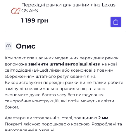
Перехідні рамки для заміни лінз Lexus
GS AFS
1 199 грн
Опис
Комплект спеціальних модельних перехідних рамок
допоможе
замінити штатні вигорівші лінзи
на нові
світлодіодні (Bi-Led) лінзи або ксенонові з повним
збереженням штатного регулювання лінз.
Використовуючи перехідні рамки ви не тільки робите
заміну лінз максимально правильною, а також
економите дуже багато часу без вигадування
саморобних конструкцій, які потім можуть вилізти
боком.
Адаптери виготовленні зі сталі, товщиною
2 мм
.
Покриті якісною порошковою краскою. Розроблені та
виготовленні в Україні.