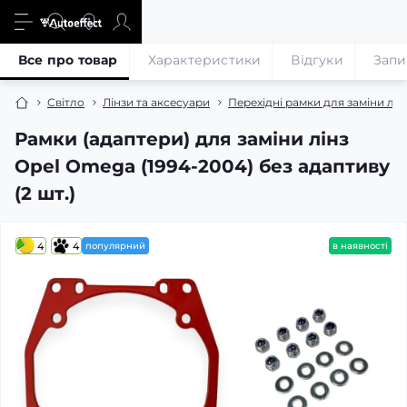
Все про товар
Характеристики
Відгуки
Запи
Світло
Лінзи та аксесуари
Перехідні рамки для заміни лін
Рамки (адаптери) для заміни лінз
Opel Omega (1994-2004) без адаптиву
(2 шт.)
4
4
популярний
в наявності