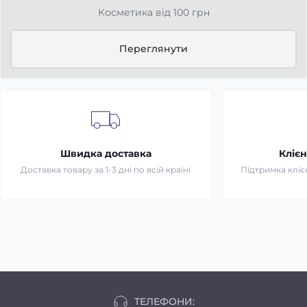
Косметика від 100 грн
Переглянути
Швидка доставка
Клієн
Доставка товару за 1-3 дні по всій країні
Підтримка клієн
ТЕЛЕФОНИ: