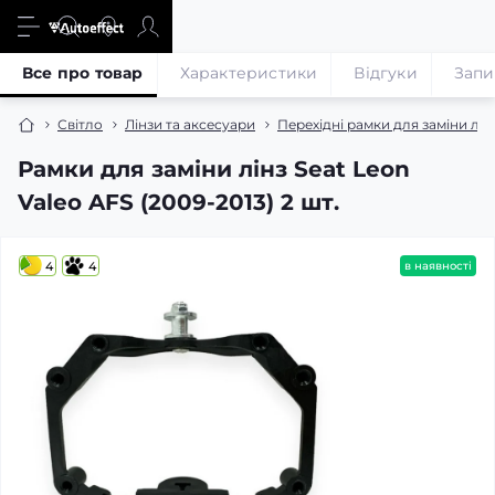
Все про товар
Характеристики
Відгуки
Запи
Світло
Лінзи та аксесуари
Перехідні рамки для заміни лін
Рамки для заміни лінз Seat Leon
Valeo AFS (2009-2013) 2 шт.
4
4
в наявності