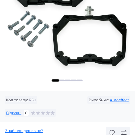
Код товару:
R50
Виробник:
Autoeffect
Відгуки:
0
Знайшли дешевше?