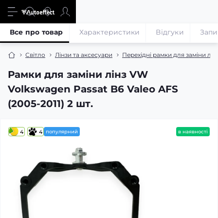
Все про товар
Характеристики
Відгуки
Запи
Світло
Лінзи та аксесуари
Перехідні рамки для заміни лін
Рамки для заміни лінз VW
Volkswagen Passat B6 Valeo AFS
(2005-2011) 2 шт.
4
4
популярний
в наявності