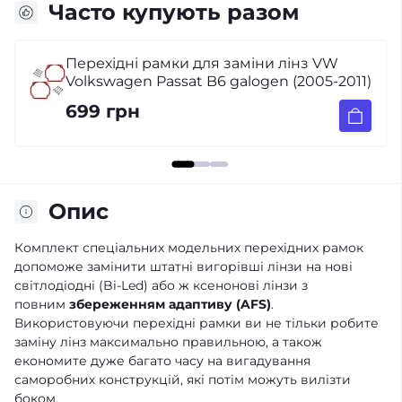
Часто купують разом
Світлодіодні Bi-Led лінзи AMS Original A2
1)
Max 3.0
4 990 грн
Опис
Комплект спеціальних модельних перехідних рамок
допоможе замінити штатні вигорівші лінзи на нові
світлодіодні (Bi-Led) або ж ксенонові лінзи з
повним
збереженням адаптиву (AFS)
.
Використовуючи перехідні рамки ви не тільки робите
заміну лінз максимально правильною, а також
економите дуже багато часу на вигадування
саморобних конструкцій, які потім можуть вилізти
боком.