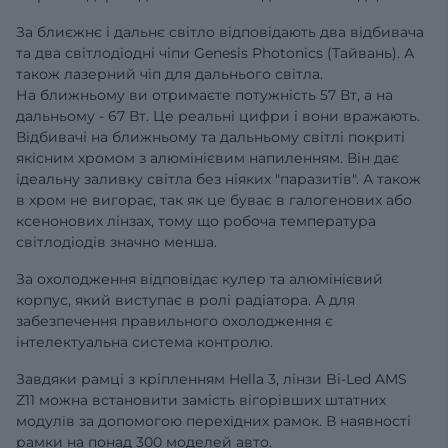
За блиєжнє і дальнє світло відповідають два відбивача
та два світлодіодні чіпи Genesis Photonics (Тайвань). А
також лазерний чіп для дальнього світла.
На ближньому ви отримаєте потужність 57 Вт, а на
дальньому - 67 Вт. Це реальні цифри і вони вражають.
Відбивачі на ближньому та дальньому світлі покриті
якісним хромом з алюмінієвим напиленням. Він дає
ідеальну заливку світла без ніяких "паразитів". А також
в хром не вигорає, так як це буває в галогенових або
ксенонових лінзах, тому що робоча температура
світлодіодів значно менша.
За охолодження відповідає кулер та алюмінієвий
корпус, який виступає в ролі радіатора. А для
забезпечення правильного охолодження є
інтелектуальна система контролю.
Завдяки рамці з кріпленням Hella 3, лінзи Bi-Led AMS
Z11 можна встановити замість вігорівших штатних
модулів за допомогою
перехідних рамок
. В наявності
рамки на понад 300 моделей авто.