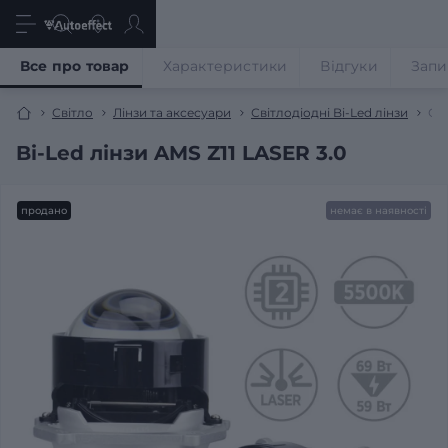
Все про товар
Характеристики
Відгуки
Запи
Світло
Лінзи та аксесуари
Світлодіодні Bi-Led лінзи
Сві
Bi-Led лінзи AMS Z11 LASER 3.0
продано
немає в наявності