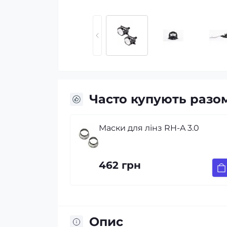
Часто купують разо
 для лінз RH-A 3.0
Герметик для фа
(Butyl Windscreen
грн
450 грн
Опис