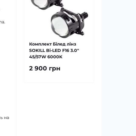
я
ла.
Комплект Білед лінз
SOKILL Bi-LED F16 3.0"
45/57W 6000K
2 900 грн
ь на