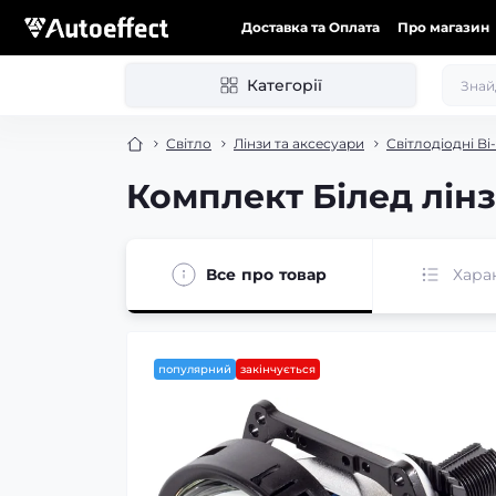
Доставка та Оплата
Про магазин
Категорії
Світло
Лінзи та аксесуари
Світлодіодні Bi
Комплект Білед лінз
Все про товар
Хара
популярний
закінчується