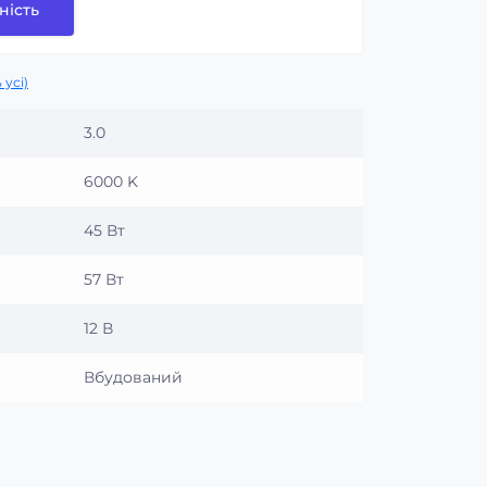
ність
 усі)
3.0
6000 K
45 Вт
57 Вт
12 В
Вбудований