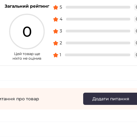
Загальний рейтинг
5
4
0
3
2
Цей товар ще
1
ніхто не оцінив
итання про товар
Додати питання