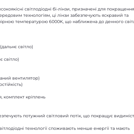
високоякісні світлодіодні бі-лінзи, призначені для покращенн
ередовим технологіям, ці лінзи забезпечують яскравий та
олірною температурою 6000K, що наближена до денного світ
(дальнє світло)
є світло)
ваний вентилятор)
остійкість)
я, комплект кріплень
безпечують потужний світловий потік, що покращує видиміст
Світлодіодні технології споживають менше енергії та мають