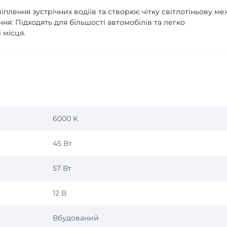
ліплення зустрічних водіїв та створює чітку світлотіньову ме
ня: Підходять для більшості автомобілів та легко
 місця.
6000 K
45 Вт
57 Вт
12 В
Вбудований