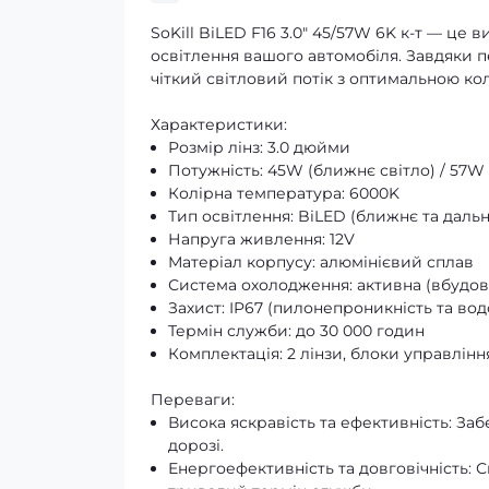
SoKill BiLED F16 3.0" 45/57W 6K к-т — це 
освітлення вашого автомобіля. Завдяки п
чіткий світловий потік з оптимальною к
Характеристики:
Розмір лінз: 3.0 дюйми
Потужність: 45W (ближнє світло) / 57W 
Колірна температура: 6000K
Тип освітлення: BiLED (ближнє та дальн
Напруга живлення: 12V
Матеріал корпусу: алюмінієвий сплав
Система охолодження: активна (вбудо
Захист: IP67 (пилонепроникність та вод
Термін служби: до 30 000 годин
Комплектація: 2 лінзи, блоки управлінн
Переваги:
Висока яскравість та ефективність: За
дорозі.
Енергоефективність та довговічність: 