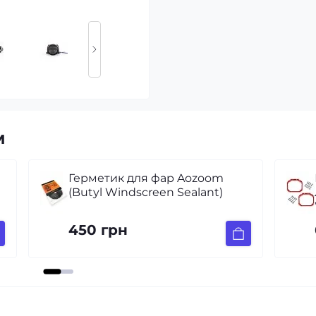
м
р Aozoom
Перехідні рамки для заміни
 Sealant)
лінз Mercedes-Benz ML-Class
W163 без AFS (2001-2005)
699 грн