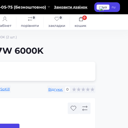
-05-75 (Безкоштовно)
Замовити дзвінок
ua
ru
0
0
0
абінет
порівняти
закладки
кошик
0K (2 шт.)
57W 6000K
SoKill
Відгуки:
0