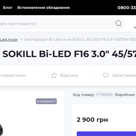
0800-33
Блог
Встановлення обладнання
к
-Led лінзи
Світлодіодні Bi-Led лінзи SOKILL Bi-LED F16 3.0" 45/57W 600
 SOKILL Bi-LED F16 3.0" 45/
ктеристики
Відгуки
Запитання
Код товару:
77788661
Виробник:
в наявності
2 900 грн