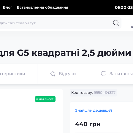
0800-33
Блог
Встановлення обладнання
к
для G5 квадратні 2,5 дюйми
ктеристики
Відгуки
Запитання
Код товару:
9990434327
в наявності
Знайшли дешевше?
440 грн