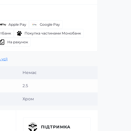
Apple Pay
Google Pay
атБанк
Покупка частинами Монобанк
На рахунок
 усі)
Немає
2.5
Хром
ПІДТРИМКА