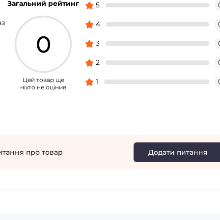
Загальний рейтинг
5
нз
4
0
3
2
Цей товар ще
1
ніхто не оцінив
итання про товар
Додати питання