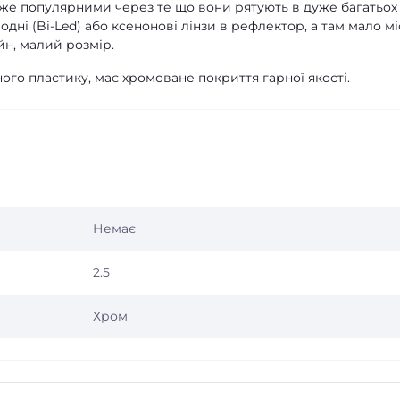
дуже популярними через те що вони рятують в дуже багатьох
дні (Bi-Led) або ксенонові лінзи в рефлектор, а там мало мі
йн, малий розмір.
ого пластику, має хромоване покриття гарної якості.
Немає
2.5
Хром