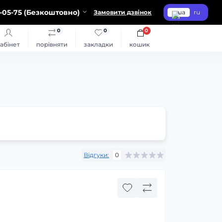
-05-75 (Безкоштовно)
Замовити дзвінок
ua
ru
0
0
0
абінет
порівняти
закладки
кошик
Відгуки:
0