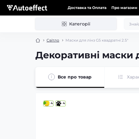
Доставка та Оплата
Про магазин
Категорії
Світло
Маски для лінз G5 квадратні 2.5"
Декоративні маски 
Все про товар
Хара
4
4