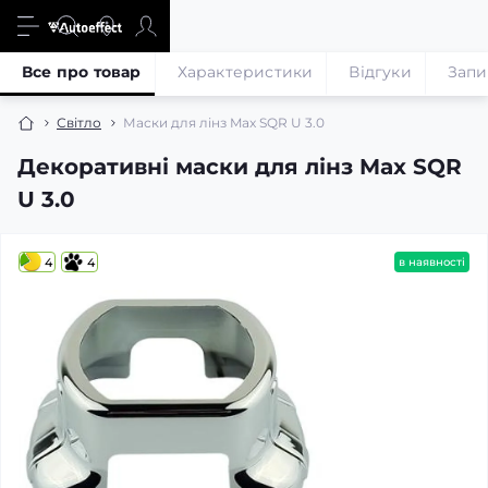
Все про товар
Характеристики
Відгуки
Запи
Світло
Маски для лінз Max SQR U 3.0
Декоративні маски для лінз Max SQR
U 3.0
4
4
в наявності