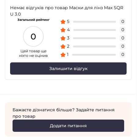
Немає відгуків про товар Маски для лінз Max SQR
U 3.0
Загальний рейтинг
5
0
4
0
0
3
0
2
0
Цей товар ще
1
0
ніхто не оцінив
Залишити відгук
Бажаєте дізнатися більше? Задайте питання
про товар
Додати питання