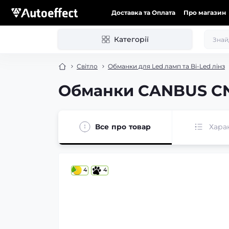
Доставка та Оплата
Про магазин
Категорії
Світло
Обманки для Led ламп та Bi-Led лінз
Обманки CANBUS CN-1
Все про товар
Хара
4
4