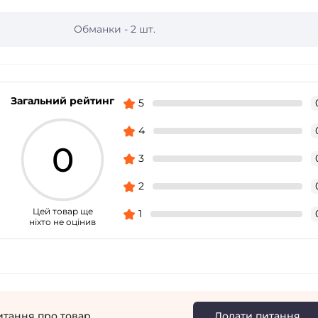
Обманки - 2 шт.
Загальний рейтинг
5
4
0
3
2
Цей товар ще
1
ніхто не оцінив
итання про товар
Додати питання