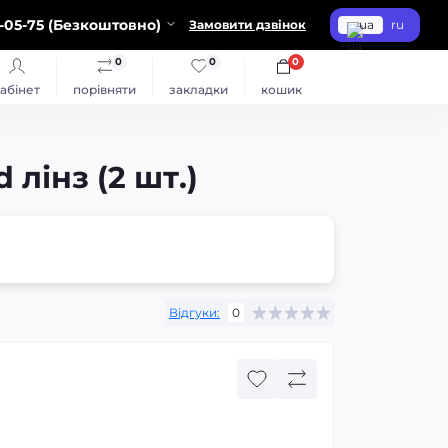
-05-75 (Безкоштовно)
Замовити дзвінок
ua
ru
0
0
0
абінет
порівняти
закладки
кошик
лінз (2 шт.)
Відгуки:
0