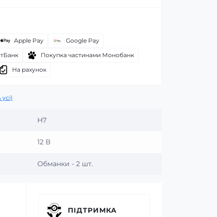
Apple Pay
Google Pay
атБанк
Покупка частинами Монобанк
На рахунок
 усі)
H7
12 В
Обманки - 2 шт.
ПІДТРИМКА