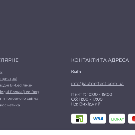
УЛЯРНЕ
КОНТАКТИ ТА АДРЕСА
Київ
ук
 пристрої
info@autoeffect.com.ua
іодні Bi-Led лінзи
іодні Балки (Led Bar)
Пн-Пт: 10:00 - 19:00
пи головного світла
Сб: 11:00 - 17:00
Нд: Вихідний
а косметика