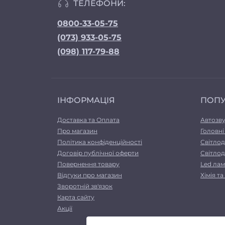
ТЕЛЕФОНИ:
0800-33-05-75
(073) 933-05-75
(098) 117-79-88
ІНФОРМАЦІЯ
ПОП
Доставка та Оплата
Автозв
Про магазин
Головні
Політика конфіденційності
Світлод
Договір публічної оферти
Світлод
Повернення товару
Led лам
Відгуки про магазин
Хімія т
Зворотній зв'язок
Карта сайту
Акції