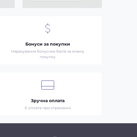
Бонуси за покупки
Нарахування бонусних балів за кожну
покупку
Зручна оплата
Є оплата при отриманні