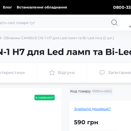
0800-33
Блог
Встановлення обладнання
к
Обманки CANBUS CN-1 H7 для Led ламп та Bi-Led лінз (2 шт.)
 H7 для Led ламп та Bi-Led 
ктеристики
Відгуки
Запитання
Код товару:
999044862
в наявності
Знайшли дешевше?
590 грн