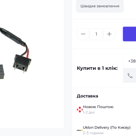
Швидке замовлення
Купити в 1 клік:
Доставка
Новою Поштою
1-2 дні
Uklon Delivery (По Києву)
2-3 години