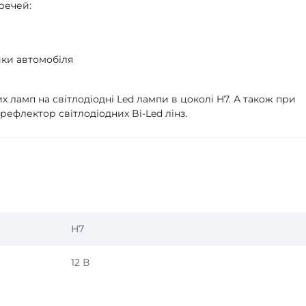
речей:
ики автомобіля
х ламп на світлодіодні Led лампи в цоколі H7. А також при
 рефлектор світлодіодних Bi-Led лінз.
H7
12 В