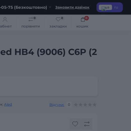
-05-75 (Безкоштовно)
Замовити дзвінок
ua
ru
0
0
0
абінет
порівняти
закладки
кошик
ed HB4 (9006) C6P (2
к:
Aled
Відгуки:
0