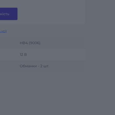
ність
 усі)
HB4 (9006)
12 В
Обманки - 2 шт.