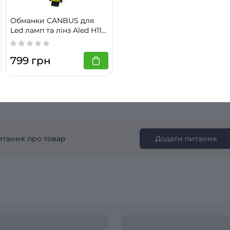
4
0
Обманки CANBUS для
3
Led ламп та лінз Aled H11
C12
2
799 грн
Цей товар ще
1
ніхто не оцінив
итання про товар
Додати питання