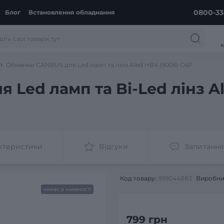
0800-33
Блог
Встановлення обладнання
к
Обманки CANBUS для Led ламп та лінз Aled HB4 (9006) C6P
Led ламп та Bi-Led лінз Al
ктеристики
Відгуки
Запитання
Код товару:
999044883
Виробни
немає в наявності
799 грн