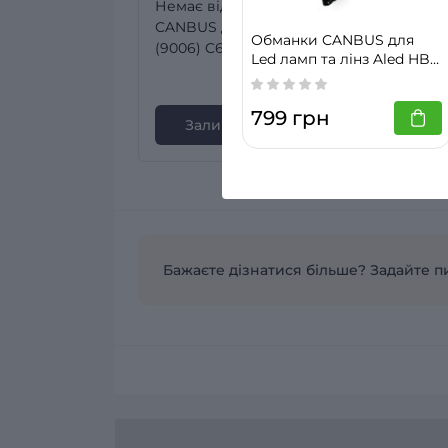
Немає відгуків про товар Обманки
CANBUS для Led ламп та лінз Aled HB4
Обманки CANBUS для
(9006) C6P
Led ламп та лінз Aled HB4
(9006) C12
799 грн
Залишити відгук
Бажаєте дізнатися більше? Задайте п