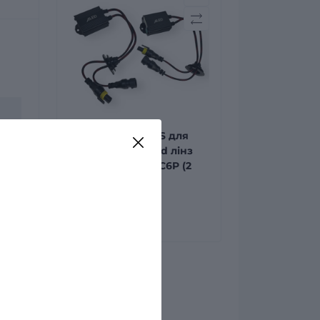
Обманки CANBUS для
Led ламп та Bi-Led лінз
Aled HB4 (9006) C6P (2
шт.)
799 грн
0