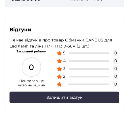
Відгуки
Немає відгуків про товар Обманки CANBUS для
Led ламп та лінз H7 H1 H3 9-36V (2 шт.)
Загальний рейтинг
5
0
4
0
0
3
0
2
0
Цей товар ще
1
0
ніхто не оцінив
Залишити відгук