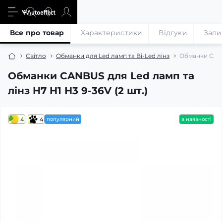
Все про товар
Характеристики
Відгуки
Запи
Світло
Обманки для Led ламп та Bi-Led лінз
Обманки CANBU
Обманки CANBUS для Led ламп та
лінз H7 H1 H3 9-36V (2 шт.)
4
4
популярний
в наявності