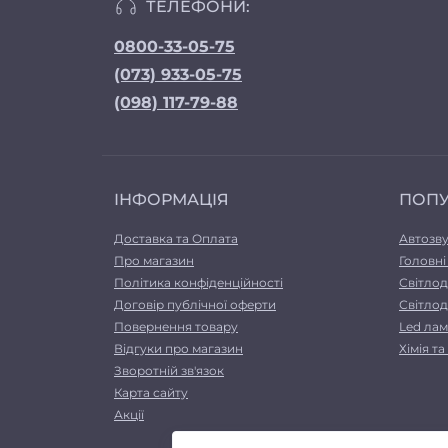
ТЕЛЕФОНИ:
0800-33-05-75
(073) 933-05-75
(098) 117-79-88
ІНФОРМАЦІЯ
ПОП
Доставка та Оплата
Автозв
Про магазин
Головні
Політика конфіденційності
Світлод
Договір публічної оферти
Світлод
Повернення товару
Led лам
Відгуки про магазин
Хімія т
Зворотній зв'язок
Карта сайту
Акції