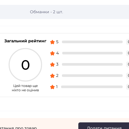
Обманки - 2 шт.
Загальний рейтинг
5
4
0
3
2
Цей товар ще
1
ніхто не оцінив
итання про товар
Додати питання