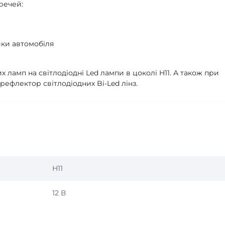
речей:
ики автомобіля
х ламп на світлодіодні Led лампи в цоколі H11. А також при
 рефлектор світлодіодних Bi-Led лінз.
H11
12 В