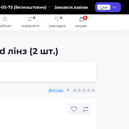
-05-75 (Безкоштовно)
Замовити дзвінок
ua
ru
0
0
0
абінет
порівняти
закладки
кошик
 лінз (2 шт.)
Відгуки:
0