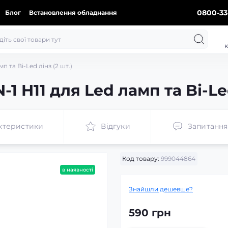
0800-33
Блог
Встановлення обладнання
к
 та Bi-Led лінз (2 шт.)
H11 для Led ламп та Bi-Led
ктеристики
Відгуки
Запитання
Код товару:
999044864
в наявності
Знайшли дешевше?
590 грн