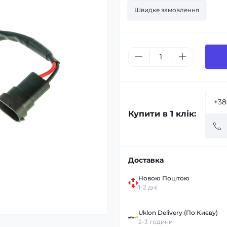
Швидке замовлення
Купити в 1 клік:
Доставка
Новою Поштою
1-2 дні
Uklon Delivery (По Києву)
2-3 години