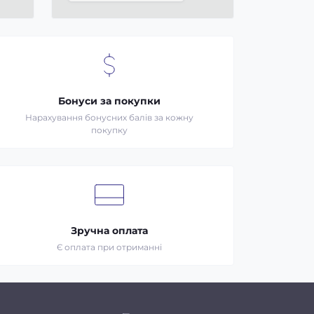
Бонуси за покупки
Нарахування бонусних балів за кожну
покупку
Зручна оплата
Є оплата при отриманні