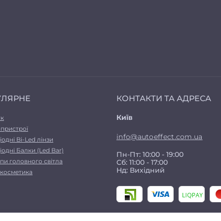
УЛЯРНЕ
КОНТАКТИ ТА АДРЕСА
Київ
ук
 пристрої
info@autoeffect.com.ua
іодні Bi-Led лінзи
іодні Балки (Led Bar)
Пн-Пт: 10:00 - 19:00
пи головного світла
Сб: 11:00 - 17:00
Нд: Вихідний
а косметика