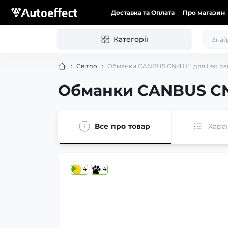
Доставка та Оплата
Про магазин
Категорії
Світло
Обманки CANBUS CN-1 H11 для Led ламп
Обманки CANBUS CN-1 
Все про товар
Хара
4
4