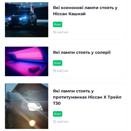
Які ксенонові лампи стоять у
Ніссан Кашкай
блог
16 квітня
Які лампи стоять у солярії
блог
16 квітня
Які лампи стоять у
протитуманках Ніссан Х Трейл
Т30
блог
15 квітня