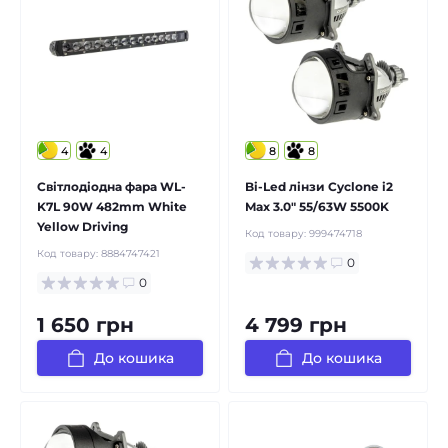
4
4
8
8
Світлодіодна фара WL-
Bi-Led лінзи Cyclone i2
K7L 90W 482mm White
Max 3.0" 55/63W 5500K
Yellow Driving
Код товару:
999474718
Код товару:
8884747421
0
0
1 650 грн
4 799 грн
До кошика
До кошика