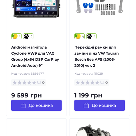
4
4
4
4
Android магнітола
Перехідні рамки для
Cyclone VW9 для VAG
заміни лінз VW Touran
Group (4x64 DSP CarPlay
Bosch без AFS (2006-
Android Auto) 9"
2010) ver. 2
Код товару:
5554477
Код товару:
R1029
0
0
9 599 грн
1 199 грн
До кошика
До кошика