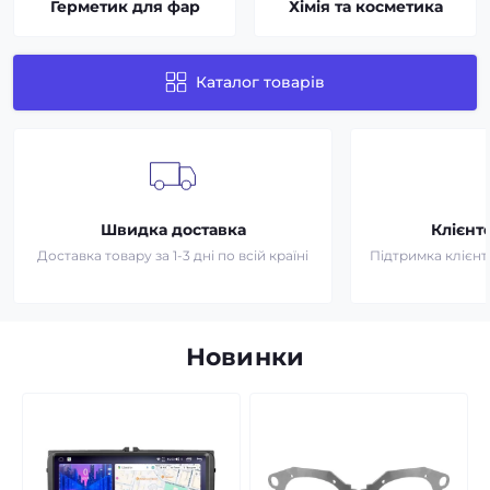
Герметик для фар
Хімія та косметика
Каталог товарів
Швидка доставка
Клієнт
Доставка товару за 1-3 дні по всій країні
Підтримка клієнті
Новинки