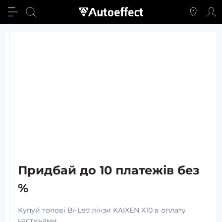
Придбай до 10 платежів без
%
Купуй топові Bi-Led лінзи KAIXEN X10 в оплату
частинами