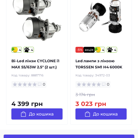
4
4
-5%
акція
4
4
Bi-Led лінзи CYCLONE i1
Led лампи з лінзою
MAX 55/63W 2.5" (2 шт.)
TORSSEN SM1 H4 6000K
Код товару:
8887716
Код товару:
34972-03
0
0
3 174 грн
4 399 грн
3 023 грн
До кошика
До кошика