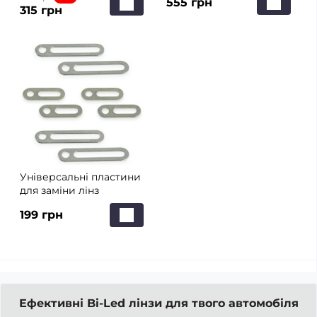
555 грн
300 мл
315 грн
Універсальні пластини
для заміни лінз
199 грн
Ефективні Bi-Led лінзи для твого автомобіля