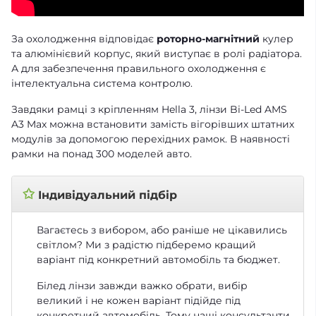
За охолодження відповідає
роторно-магнітний
кулер
та алюмінієвий корпус, який виступає в ролі радіатора.
А для забезпечення правильного охолодження є
інтелектуальна система контролю.
Завдяки рамці з кріпленням Hella 3, лінзи Bi-Led AMS
A3 Max можна встановити замість вігорівших штатних
модулів за допомогою
перехідних рамок
. В наявності
рамки на понад 300 моделей авто.
✩
Індивідуальний підбір
Вагаєтесь з вибором, або раніше не цікавились
світлом? Ми з радістю підберемо кращий
варіант під конкретний автомобіль та бюджет.
Білед лінзи завжди важко обрати, вибір
великий і не кожен варіант підійде під
конкретний автомобіль. Тому наші консультанти