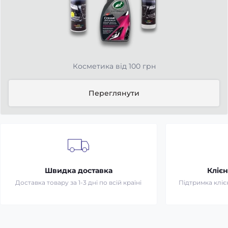
Косметика від 100 грн
Переглянути
Швидка доставка
Клієн
Доставка товару за 1-3 дні по всій країні
Підтримка клієн