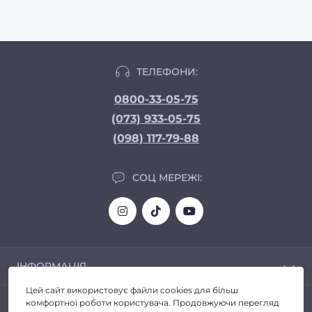
ТЕЛЕФОНИ:
0800-33-05-75
(073) 933-05-75
(098) 117-79-88
СОЦ МЕРЕЖІ:
ІНФОРМАЦІЯ
Цей сайт використовує файли cookies для більш
Доставка та Оплата
ПОПУЛЯРНЕ
комфортної роботи користувача. Продовжуючи перегляд
Про магазин