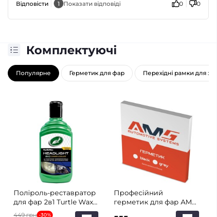
Відповісти
1
Показати відповіді
0
0
Комплектуючі
Популярне
Герметик для фар
Перехідні рамки для зам
Поліроль-реставратор
Професійний
для фар 2в1 Turtle Wax
герметик для фар AMS
HEADLIGHT RESTORER
Premium (чорний)
449 грн
-30%