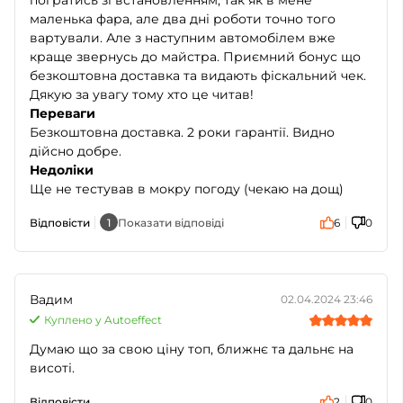
маленька фара, але два дні роботи точно того
вартували. Але з наступним автомобілем вже
краще звернусь до майстра. Приємний бонус що
безкоштовна доставка та видають фіскальний чек.
Дякую за увагу тому хто це читав!
Переваги
Безкоштовна доставка. 2 роки гарантії. Видно
дійсно добре.
Недоліки
Ще не тестував в мокру погоду (чекаю на дощ)
Відповісти
1
Показати відповіді
6
0
Вадим
02.04.2024 23:46
Куплено у Autoeffect
Думаю що за свою ціну топ, ближнє та дальнє на
висоті.
Відповісти
2
0