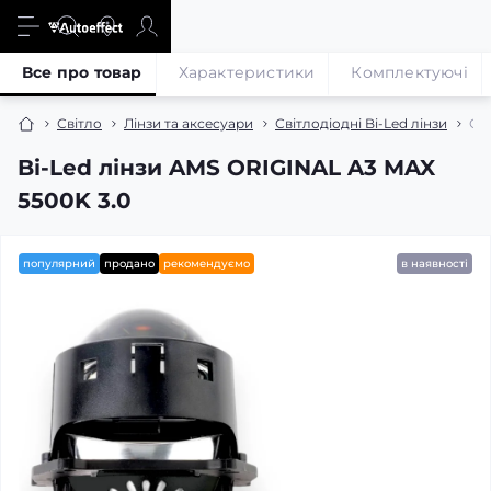
Все про товар
Характеристики
Комплектуючі
Світло
Лінзи та аксесуари
Світлодіодні Bi-Led лінзи
Сві
Bi-Led лінзи AMS ORIGINAL A3 MAX
5500K 3.0
популярний
продано
рекомендуємо
в наявності