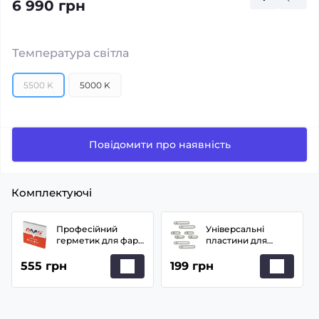
6 990 грн
Температура світла
5500 K
5000 K
Повідомити про наявність
Комплектуючі
Професійний
Універсальні
герметик для фар
пластини для
AMS Premium
заміни лінз
(чорний)
555 грн
199 грн