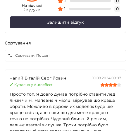
2
0
На підставі
1
0
2 відгуків
Залишити відгук
Сортування
Чалий Віталій Сергійович
10.09.2024 09:07
Куплено у Autoeffect
Просто топ. Я довго думав потрібно ставити лед
лінзи чи ні. Напевне 4 місяці міркував що краще
обрати. Можливо в дорожчих моделях буде ще
краще світла, але поки що для мене кращого
точно не потрібно. Чудовий ближній режим,
дальнє взагалі як пушка. Трохи потрібно було
погратись зі встановленням, так як в мене