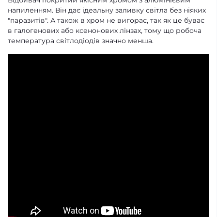
напиленням. Він дає ідеальну заливку світла без ніяких
"паразитів". А також в хром не вигорає, так як це буває
в галогенових або ксенонових лінзах, тому що робоча
температура світлодіодів значно менша.