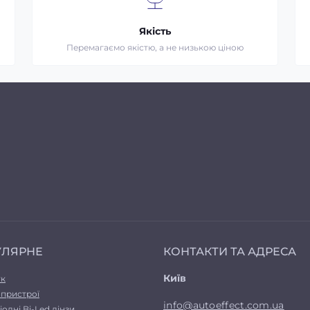
Якість
Перемагаємо якістю, а не низькою ціною
УЛЯРНЕ
КОНТАКТИ ТА АДРЕСА
Київ
ук
 пристрої
info@autoeffect.com.ua
іодні Bi-Led лінзи