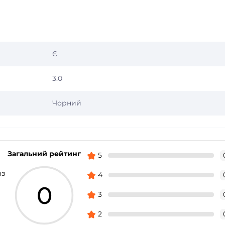
Є
3.0
Чорний
Загальний рейтинг
5
нз
4
0
3
2