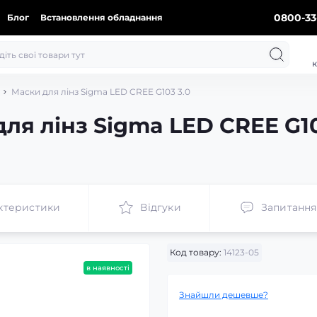
0800-33
Блог
Встановлення обладнання
к
Маски для лінз Sigma LED CREE G103 3.0
для лінз Sigma LED CREE G1
ктеристики
Відгуки
Запитання
Код товару:
14123-05
в наявності
Знайшли дешевше?