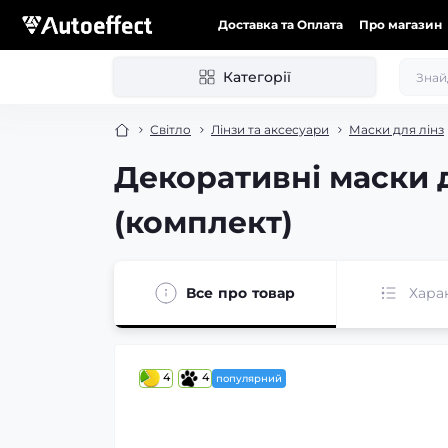
Доставка та Оплата
Про магазин
Категорії
Світло
Лінзи та аксесуари
Маски для лінз
Декоративні маски 
(комплект)
Все про товар
Хара
4
4
популярний