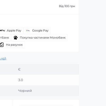
Від 100 грн
Apple Pay
Google Pay
атБанк
Покупка частинами Монобанк
На рахунок
 усі)
Є
3.0
Чорний