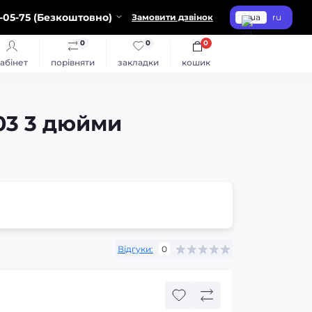
-05-75 (Безкоштовно)
Замовити дзвінок
ua
ru
0
0
0
абінет
порівняти
закладки
кошик
03 3 дюйми
Відгуки:
0