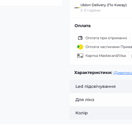
Uklon Delivery (По Києву)
2-3 години
Оплата
Оплата при отриманні
Оплата частинами Прив
Картка Mastecard/Visa
Характеристики:
(Дивитись
Led підсвічування
Для лінз
Колір