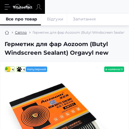
Все про товар
Відгуки
Запитання
Світло
Герметик для фар Aozoom (Butyl Windscreen Sealant)
Герметик для фар Aozoom (Butyl
Windscreen Sealant) Orgavyl new
4
4
популярний
в наявності