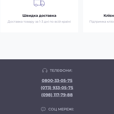
Швидка доставка
Клієн
Доставка товару за 1-3 дні по всій країні
Підтримка клієн
ТЕЛЕФОНИ:
0800-33-05-75
(073) 933-05-75
(098) 117-79-88
СОЦ МЕРЕЖІ: