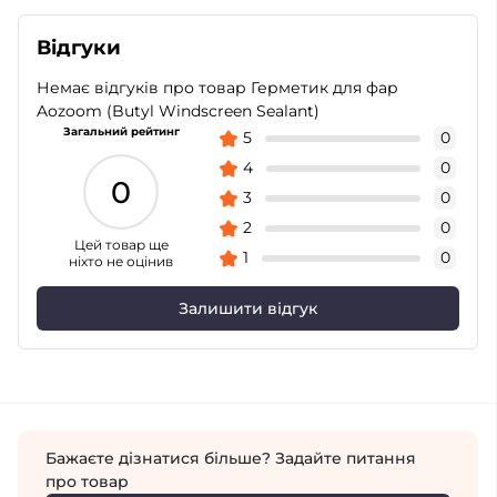
Відгуки
Немає відгуків про товар Герметик для фар
Aozoom (Butyl Windscreen Sealant)
Загальний рейтинг
5
0
4
0
0
3
0
2
0
Цей товар ще
1
0
ніхто не оцінив
Залишити відгук
Бажаєте дізнатися більше? Задайте питання
про товар