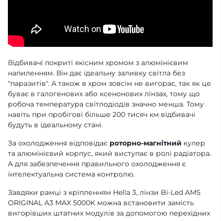
Відбивачі покриті якісним хромом з алюмінієвим
напиленням. Він дає ідеальну заливку світла без
"паразитів". А також в хром зовсім не вигорає, так як це
буває в галогенових або ксенонових лінзах, тому що
робоча температура світлодіодів значно менша. Тому
навіть при пробігові більше 200 тисяч км відбивачі
будуть в ідеальному стані.
За охолодження відповідає
роторно-магнітний
кулер
та алюмінієвий корпус, який виступає в ролі радіатора.
А для забезпечення правильного охолодження є
інтелектуальна система контролю.
Завдяки рамці з кріпленням Hella 3, лінзи Bi-Led AMS
ORIGINAL A3 MAX 5000K можна встановити замість
вигорівших штатних модулів за допомогою
перехідних