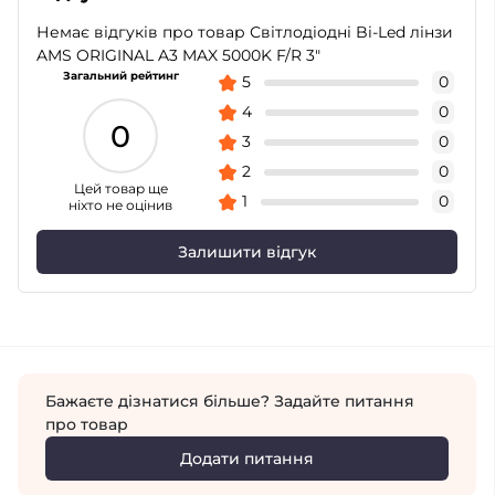
Немає відгуків про товар Світлодіодні Bi-Led лінзи
AMS ORIGINAL A3 MAX 5000K F/R 3"
Загальний рейтинг
5
0
4
0
0
3
0
2
0
Цей товар ще
1
0
ніхто не оцінив
Залишити відгук
Бажаєте дізнатися більше? Задайте питання
про товар
Додати питання