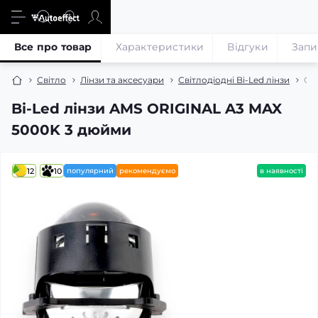
Все про товар
Характеристики
Відгуки
Запи
Світло
Лінзи та аксесуари
Світлодіодні Bi-Led лінзи
Сві
Bi-Led лінзи AMS ORIGINAL A3 MAX
5000K 3 дюйми
12
10
популярний
рекомендуємо
в наявності