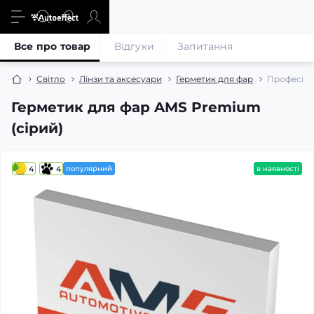
Все про товар
Відгуки
Запитання
Світло
Лінзи та аксесуари
Герметик для фар
Професійн
Герметик для фар AMS Premium
(сірий)
4
4
популярний
в наявності