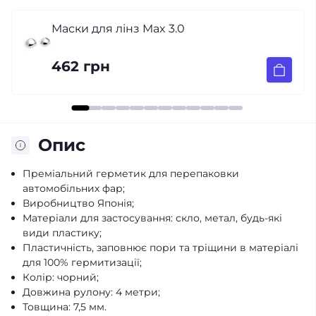
3.0
Світлодіодні Bi-Led лі
A3 MAX 5000K F/R 3"
6 990 грн
Опис
Преміальний герметик для перепаковки
автомобільних фар;
Виробництво Японія;
Матеріали для застосування: скло, метал, будь-які
види пластику;
Пластичність, заповнює пори та тріщини в матеріалі
для 100% гермитизації;
Колір: чорний;
Довжина рулону: 4 метри;
Товщина: 7,5 мм.