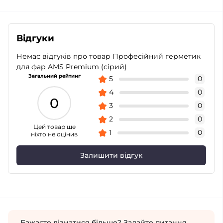
Відгуки
Немає відгуків про товар Професійний герметик
для фар AMS Premium (сірий)
Загальний рейтинг
5
0
4
0
0
3
0
2
0
Цей товар ще
1
0
ніхто не оцінив
Залишити відгук
Бажаєте дізнатися більше? Задайте питання