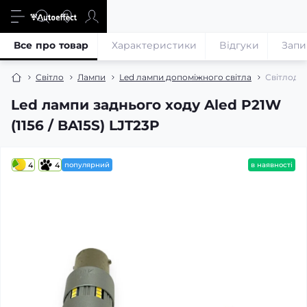
Все про товар
Характеристики
Відгуки
Запи
Світло
Лампи
Led лампи допоміжного світла
Світлодіо
Led лампи заднього ходу Aled P21W
(1156 / BA15S) LJT23P
4
4
популярний
в наявності