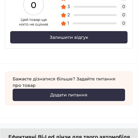
0
3
0
2
0
Цей товар ще
1
0
ніхто не оцінив
Залишити відгук
Бажаєте дізнатися більше? Задайте питання
про товар
Додати питання
Ефективні Bi-Led лінзи для твого автомобіля