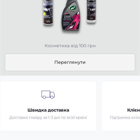
Косметика від 100 грн
Переглянути
Швидка доставка
Клієн
Доставка товару за 1-3 дні по всій країні
Підтримка клієн