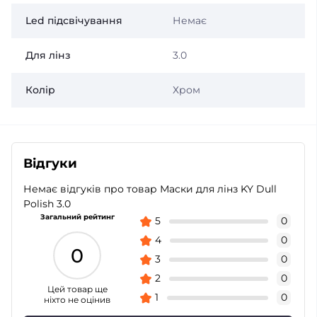
Led підсвічування
Немає
Для лінз
3.0
Колір
Хром
Відгуки
Немає відгуків про товар Маски для лінз KY Dull
Polish 3.0
Загальний рейтинг
5
0
4
0
0
3
0
2
0
Цей товар ще
1
0
ніхто не оцінив