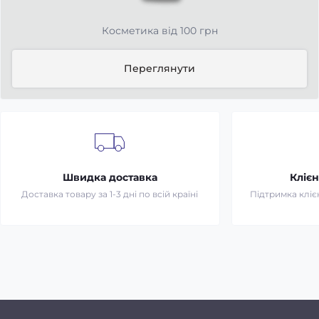
Косметика від 100 грн
Переглянути
Швидка доставка
Клієн
Доставка товару за 1-3 дні по всій країні
Підтримка клієн