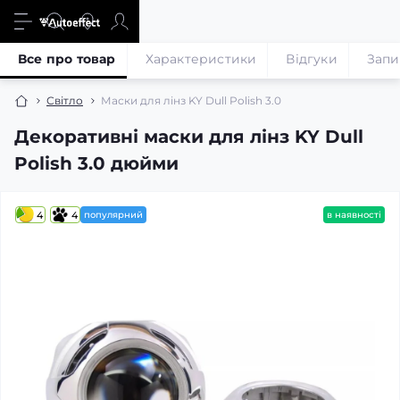
Все про товар
Характеристики
Відгуки
Запи
Світло
Маски для лінз KY Dull Polish 3.0
Декоративні маски для лінз KY Dull
Polish 3.0 дюйми
4
4
популярний
в наявності