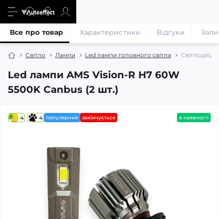
Все про товар
Характеристики
Відгуки
Запи
Світло
Лампи
Led лампи головного світла
Світлодіодн
Led лампи AMS Vision-R H7 60W
5500K Canbus (2 шт.)
4
4
популярний
закінчується
в наявності