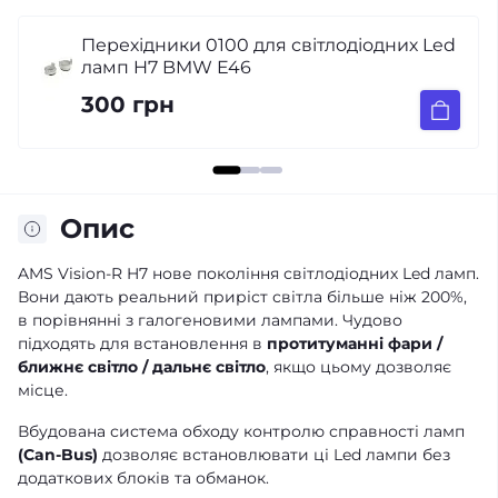
ed
Світлодіодні Led лампи DECKER LED PL-
01 5K H15 (2 шт.)
2 490 грн
Опис
AMS Vision-R H7 нове покоління світлодіодних Led ламп.
Вони дають реальний приріст світла більше ніж 200%,
в порівнянні з галогеновими лампами. Чудово
підходять для встановлення в
протитуманні фари /
ближнє світло / дальнє світло
, якщо цьому дозволяє
місце.
Вбудована система обходу контролю справності ламп
(Can-Bus)
дозволяє встановлювати ці Led лампи без
додаткових блоків та обманок.