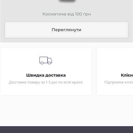
Косметика від 100 грн
Переглянути
Швидка доставка
Клієн
Доставка товару за 1-3 дні по всій країні
Підтримка клієн