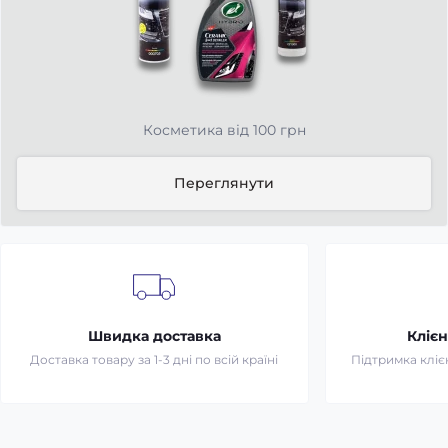
Косметика від 100 грн
Переглянути
Швидка доставка
Клієн
Доставка товару за 1-3 дні по всій країні
Підтримка клієн