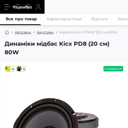
Все про товар
Характеристики
Відгуки
Запи
Автозвук
Акустика
Мідбаси Kicx PD8 8″ (20 см) 80W
Динаміки мідбас Kicx PD8 (20 см)
80W
4
4
в наявності