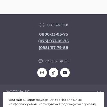
ТЕЛЕФОНИ:
0800-33-05-75
(073) 933-05-75
(098) 117-79-88
СОЦ МЕРЕЖІ:
ІНФОРМАЦІЯ
Цей сайт використовує файли cookies для більш
Доставка та Оплата
ПОПУЛЯРНЕ
комфортної роботи користувача. Продовжуючи перегляд
Про магазин