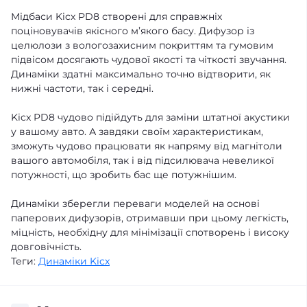
Мідбаси Kicx PD8 створені для справжніх
поціновувачів якісного м’якого басу. Дифузор із
целюлози з вологозахисним покриттям та гумовим
підвісом досягають чудової якості та чіткості звучання.
Динаміки здатні максимально точно відтворити, як
нижні частоти, так і середні.
Kicx PD8 чудово підійдуть для заміни штатної акустики
у вашому авто. А завдяки своїм характеристикам,
зможуть чудово працювати як напряму від магнітоли
вашого автомобіля, так і від підсилювача невеликої
потужності, що зробить бас ще потужнішим.
Динаміки зберегли переваги моделей на основі
паперових дифузорів, отримавши при цьому легкість,
міцність, необхідну для мінімізації спотворень і високу
довговічність.
Теги:
Динаміки Kicx