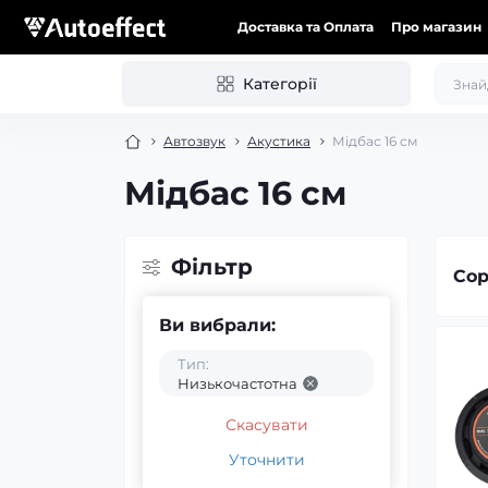
Доставка та Оплата
Про магазин
Категорії
Автозвук
Акустика
Мідбас 16 см
Мідбас 16 см
Фільтр
Сор
Ви вибрали:
Тип:
Низькочастотна
Скасувати
Уточнити