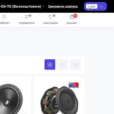
-05-75 (Безкоштовно)
Замовити дзвінок
ua
ru
0
0
0
абінет
порівняти
закладки
кошик