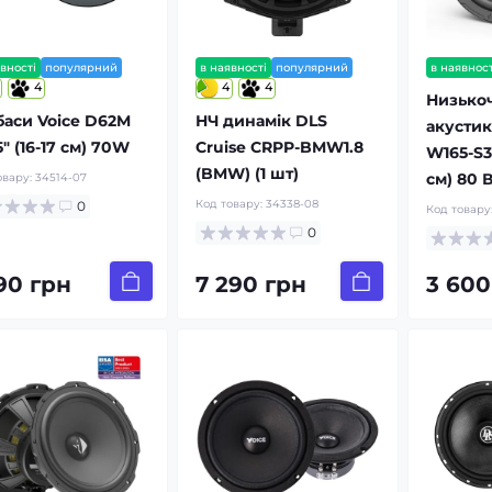
вності
популярний
в наявності
популярний
в наявност
4
4
4
Низькоч
баси Voice D62M
НЧ динамік DLS
акустик
5″ (16-17 см) 70W
Cruise CRPP-BMW1.8
W165-S3 
(BMW) (1 шт)
см) 80 В
овару:
34514-07
Код товару:
34338-08
0
Код товару
0
190 грн
7 290 грн
3 600