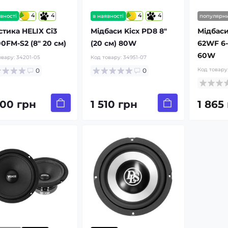
4
4
4
4
вності
в наявності
популярн
тика HELIX Ci3
Мідбаси Kicx PD8 8″
Мідбаси
0FM-S2 (8″ 20 см)
(20 см) 80W
62WF 6-6
60W
овару:
34201-05
Код товару:
34951-07
Код товару
0
0
800 грн
1 510 грн
1 865