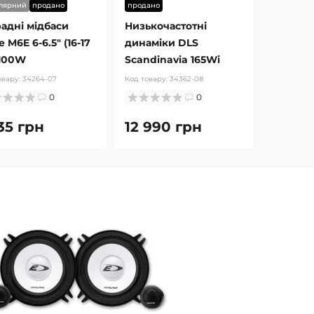
лярний
продано
продано
радні мідбаси
Низькочастотні
e M6E 6-6.5″ (16-17
динаміки DLS
 100W
Scandinavia 165Wi
овару:
34264-07
Код товару:
34362-08
0
0
35 грн
12 990 грн
16 квітня
16 квітня
блог
пи стоять у фарах
Які лампи стоять у Шевролі
 Жук
Лачетті