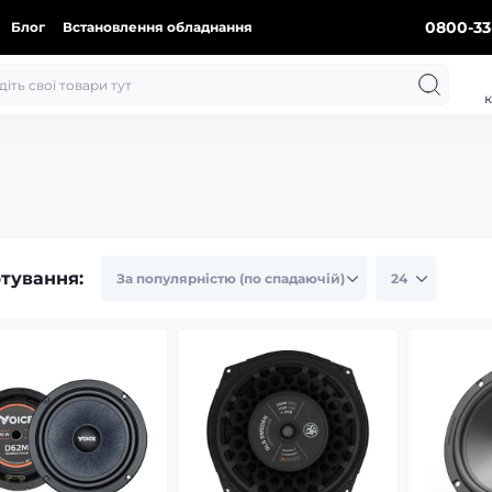
0800-33
Блог
Встановлення обладнання
к
тування: