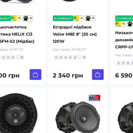
4
4
4
4
вності
в наявності
в наявност
4
ькочастотна
Естрадні мідбаси
Низькоч
тика HELIX Ci3
Voice M8E 8″ (20 см)
динамік
5FM-S2 (Мідбас)
120W
CRPP-
овару:
34137-05
Код товару:
34265-07
Код товару
0
0
100 грн
2 340 грн
6 590