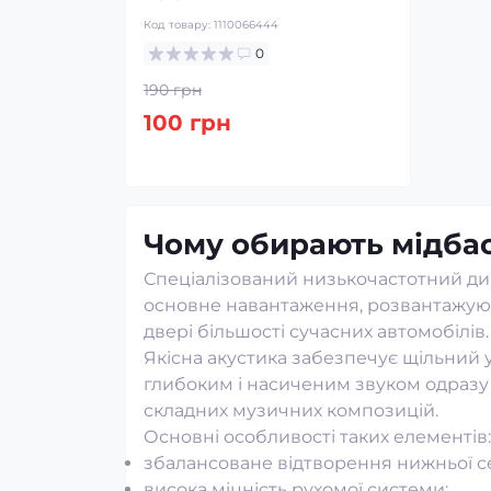
0
1 539 грн
1 780 гр
1 466 грн
1 695
Чому обирають мідбас
Спеціалізований низькочастотний дина
основне навантаження, розвантажуючи
двері більшості сучасних автомобілів.
Якісна акустика забезпечує щільний 
глибоким і насиченим звуком одразу 
складних музичних композицій.
Основні особливості таких елементів:
збалансоване відтворення нижньої с
висока міцність рухомої системи;