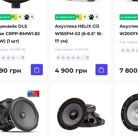
4
4
4
4
вності
в наявності
в наявност
динамік DLS
Акустика HELIX Ci3
Акустик
ise CRPP-BMW1.82
W165FM-S3 (6-6.5″ 16-
W200FM-
) (1 шт)
17 см)
Код товару
овару:
34498-08
Код товару:
34219-05
0
0
290 грн
4 900 грн
7 800