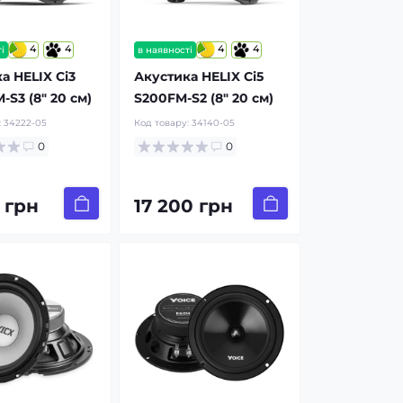
4
4
4
4
і
в наявності
а HELIX Ci3
Акустика HELIX Ci5
S3 (8″ 20 см)
S200FM-S2 (8″ 20 см)
:
34222-05
Код товару:
34140-05
0
0
 грн
17 200 грн