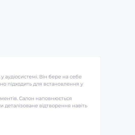
штатний блок розпалу
Код товару:
28334-03
Код товару:
28337-03
0
0
3 367 грн
4 569 грн
3 206 грн
4 351 грн
у аудіосистемі. Він бере на себе
но підходить для встановлення у
ументів. Салон наповнюється
и деталізоване відтворення навіть