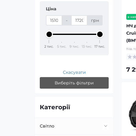
Ціна
в ная
-
грн
НЧ 
Cru
(BMW
2 тис.
5 тис.
9 тис.
13 тис.
17 тис.
Код т
7 
Скасувати
Виберіть фільтри
Категорії
Світло