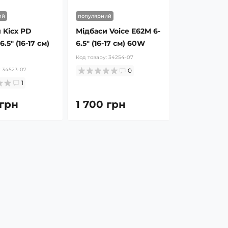
ий
популярний
 Kicx PD
Мідбаси Voice E62M 6-
.5″ (16-17 см)
6.5″ (16-17 см) 60W
Код товару:
34254-07
:
34523-07
0
1
 грн
1 700 грн