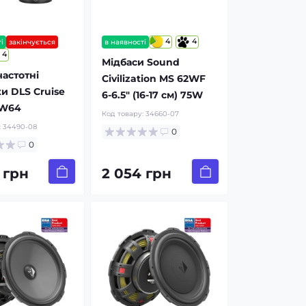
4
4
і
закінчується
в наявності
4
Мідбаси Sound
астотні
Civilization MS 62WF
и DLS Cruise
6-6.5″ (16-17 см) 75W
UW64
Код товару:
34660-07
:
34490-08
0
0
 грн
2 054 грн