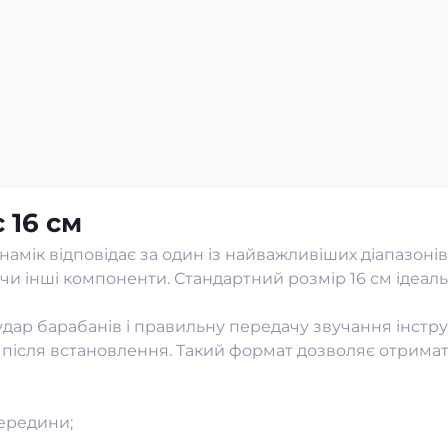
Canbus
0
Код товару:
28333-03
н
0
 грн
3 367 грн
3 206 грн
 16 см
мік відповідає за один із найважливіших діапазонів 
 інші компоненти. Стандартний розмір 16 см ідеаль
удар барабанів і правильну передачу звучання інстр
після встановлення. Такий формат дозволяє отримат
ередини;