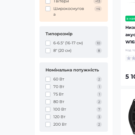
Твітери
+13
Широкосмугов
+4
а
в ная
Низ
Типорозмір
акус
W16
6-6.5″ (16-17 см)
10
8″ (20 см)
Код т
8
Номінальна потужність
5 
60 Вт
2
70 Вт
1
75 Вт
1
80 Вт
2
100 Вт
7
120 Вт
3
200 Вт
2