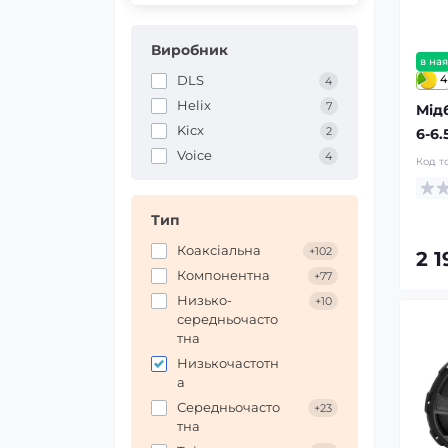
Виробник
в ная
4
DLS
4
Helix
7
Мід
Kicx
2
6-6.
Voice
4
Код т
Тип
Коаксіальна
+102
2 
Компонентна
+77
Низько-
+10
середньочасто
тна
Низькочастотн
а
Середньочасто
+23
тна