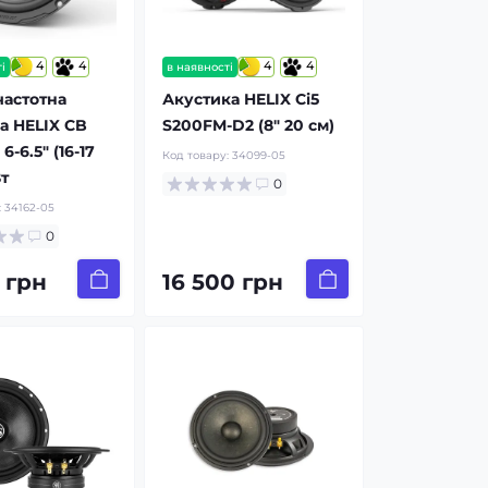
4
4
4
4
і
в наявності
астотна
Акустика HELIX Ci5
а HELIX CB
S200FM-D2 (8″ 20 см)
6-6.5″ (16-17
Код товару:
34099-05
т
0
:
34162-05
0
 грн
16 500 грн