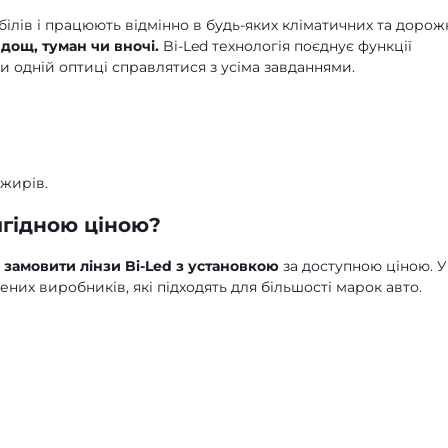
обілів і працюють відмінно в будь-яких кліматичних та дорож
дощ, туман чи вночі.
Bi-Led технологія поєднує функції
и одній оптиці справлятися з усіма завданнями.
жирів.
вигідною ціною?
е
замовити лінзи Bi-Led з установкою
за доступною ціною. У
ених виробників, які підходять для більшості марок авто.