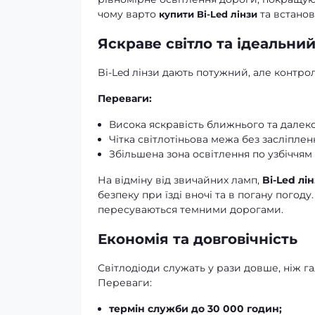
чому варто
та встанов
купити Bi-Led лінзи
Яскраве світло та ідеальни
Bi-Led лінзи дають потужний, але контро
Переваги:
Висока яскравість ближнього та далеко
Чітка світлотіньова межа без засліпленн
Збільшена зона освітлення по узбіччям 
На відміну від звичайних ламп,
Bi-Led лі
безпеку при їзді вночі та в погану погоду
пересуваються темними дорогами.
Економія та довговічність
Світлодіоди служать у рази довше, ніж г
Переваги:
термін служби до 30 000 годин;