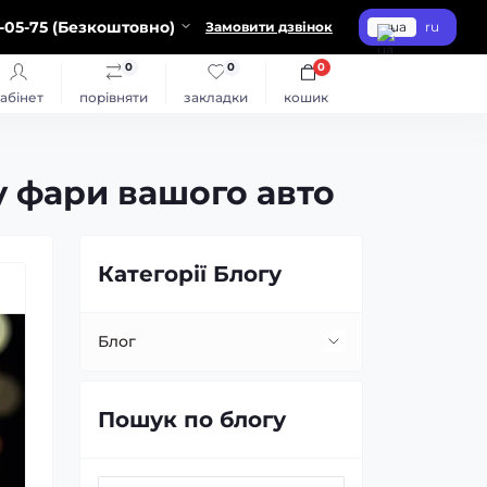
-05-75 (Безкоштовно)
Замовити дзвінок
ua
ru
0
0
0
абінет
порівняти
закладки
кошик
 у фари вашого авто
Категорії Блогу
Блог
Встановлення та заміна лінз
Пошук по блогу
Заміна ламп