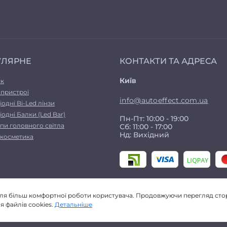
УЛЯРНЕ
КОНТАКТИ ТА АДРЕСА
Київ
ук
 пристрої
info@autoeffect.com.ua
іодні Bi-Led лінзи
іодні Балки (Led Bar)
Пн-Пт: 10:00 - 19:00
пи головного світла
Сб: 11:00 - 17:00
Нд: Вихідний
а косметика
для більш комфортної роботи користувача. Продовжуючи перегляд стор
 файлів cookies.
Детальніше
Autoeffect © 2026