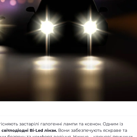
тісняють застарілі галогенні лампи та ксенон. Одним із
ь
Вони забезпечують яскраве та
світлодіодні Bi-Led лінзи.
чи безпеку та комфорт водіння. Нижче – ключові причини,