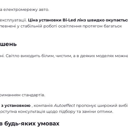
на електромережу авто.
експлуатації.
Ціна установки Bi-Led лінз швидко окупаєтьс
евнені у стабільній роботі освітлення протягом багатьох
ушень
ні. Світло виходить білим, чистим, а в деяких моделях можн
риманням стандартів.
и з установкою
, компанія
Autoeffect
пропонує широкий виб
оступна консультація щодо підбору та заміни оптики.
 в будь-яких умовах