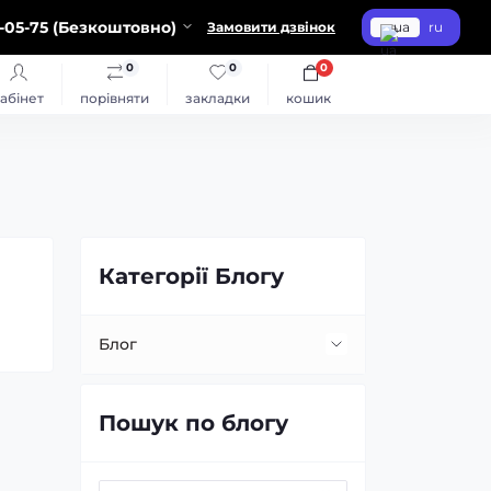
-05-75 (Безкоштовно)
Замовити дзвінок
ua
ru
0
0
0
абінет
порівняти
закладки
кошик
Категорії Блогу
Блог
Встановлення та заміна лінз
Пошук по блогу
Заміна ламп