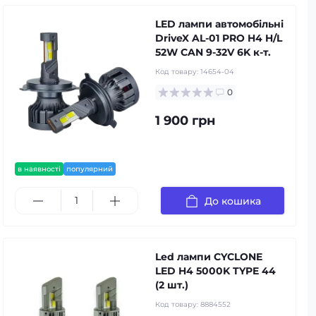
LED лампи автомобільні
DriveX AL-01 PRO H4 H/L
52W CAN 9-32V 6K к-т.
Код товару:
14654-04
0
1 900 грн
в наявності
популярний
До кошика
Led лампи CYCLONE
LED H4 5000K TYPE 44
(2 шт.)
Код товару:
8884552