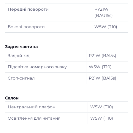
Передні повороти
PY21W
(BAU15s)
Бокові повороти
W5W (T10)
Задня частина
Задній хід
P21W (BA15s)
Підсвітка номерного знаку
W5W (T10)
Стоп-сигнал
P21W (BA15s)
Салон
Центральний плафон
W5W (T10)
Освітлення для читання
W5W (T10)