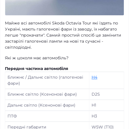
Майже всі автомобілі Skoda Octavia Tour які їздять по
Україні, мають галогенові фари із заводу, їх набагато
легше "прокачати". Самий простий спосіб це замінити
застарілі галогенові лампи на нові та сучасні -
світлодіодні.
Які ж цоколя має автомобіль?
Передня частина автомобіля
Ближнє / Дальнє світло (галогенові
H4
фари)
Ближнє світло (Ксенонові фари)
D2S
Дальнє світло (Ксенонові фари)
H1
ПТФ
H3
Передні габарити
W5W (T10)