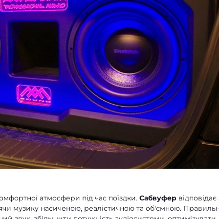
омфортної атмосфери під час поїздки.
Сабвуфер
відповідає 
блячи музику насиченою, реалістичною та об'ємною. Правиль
ий звук, збільшити потужність аудіосистеми, оптимізувати