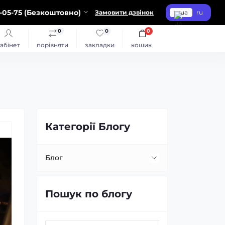
-05-75 (Безкоштовно)
Замовити дзвінок
ua
ru
0
0
0
абінет
порівняти
закладки
кошик
Категорії Блогу
Блог
Встановлення та заміна лінз
Пошук по блогу
Заміна ламп