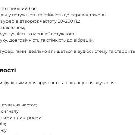
 то глибший бас;
льну потужність та стійкість до перевантажень;
вуфер відтворює частоту 20–200 Гц;
дсилювачем;
ує гучність за меншої потужності;
ку, довговічність та стійкість до вібрацій.
вуфер, який ідеально впишеться в аудіосистему та створить
вості
 функціями для зручності та покращення звучання:
штування частот;
 сигналу;
овними пристроями;
ів;
ажу;