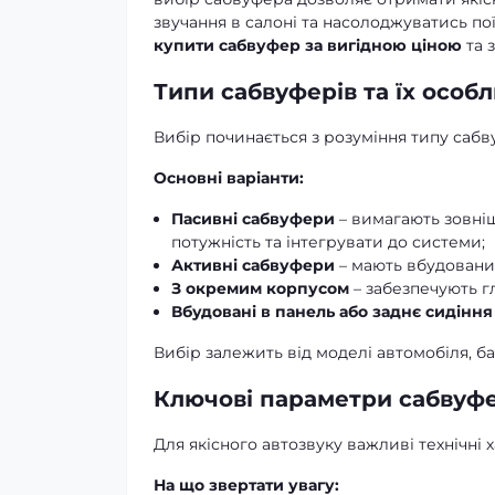
звучання в салоні та насолоджуватись пої
купити сабвуфер за вигідною ціною
та 
Типи сабвуферів та їх особл
Вибір починається з розуміння типу сабв
Основні варіанти:
Пасивні сабвуфери
– вимагають зовні
потужність та інтегрувати до системи;
Активні сабвуфери
– мають вбудований
З окремим корпусом
– забезпечують г
Вбудовані в панель або заднє сидіння
Вибір залежить від моделі автомобіля, б
Ключові параметри сабвуф
Для якісного автозвуку важливі технічні 
На що звертати увагу: