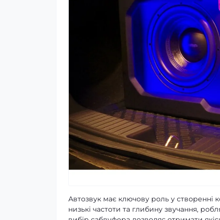
Автозвук має ключову роль у створенні к
низькі частоти та глибину звучання, ро
вибір сабвуфера дозволяє отримати якісн