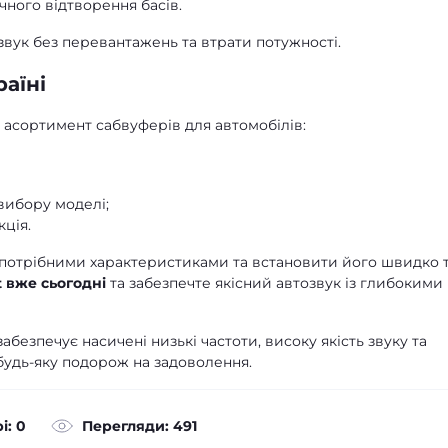
ного відтворення басів.
звук без перевантажень та втрати потужності.
аїні
 асортимент сабвуферів для автомобілів:
вибору моделі;
кція.
 потрібними характеристиками та встановити його швидко 
t вже сьогодні
та забезпечте якісний автозвук із глибокими
езпечує насичені низькі частоти, високу якість звуку та
будь-яку подорож на задоволення.
і: 0
Перегляди: 491