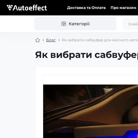
Доставка та Оплата
Про магазин
Категорії
Блог
Як вибрати сабвуфер для якісного авт
Як вибрати сабвуфер