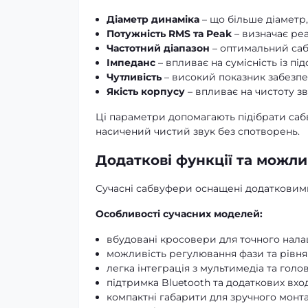
Діаметр динаміка
– що більше діаметр,
Потужність RMS та Peak
– визначає реа
Частотний діапазон
– оптимальний саб
Імпеданс
– впливає на сумісність із пі
Чутливість
– високий показник забезпеч
Якість корпусу
– впливає на чистоту зву
Ці параметри допомагають підібрати саб
насичений чистий звук без спотворень.
Додаткові функції та можли
Сучасні сабвуфери оснащені додатковими
Особливості сучасних моделей:
вбудовані кросовери для точного нала
можливість регулювання фази та рівня
легка інтеграція з мультимедіа та гол
підтримка Bluetooth та додаткових вход
компактні габарити для зручного монт