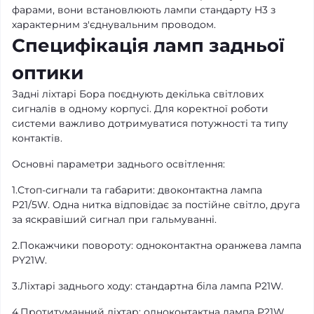
фарами, вони встановлюють лампи стандарту H3 з
характерним з'єднувальним проводом.
Специфікація ламп задньої
оптики
Задні ліхтарі Бора поєднують декілька світлових
сигналів в одному корпусі. Для коректної роботи
системи важливо дотримуватися потужності та типу
контактів.
Основні параметри заднього освітлення:
1.Стоп-сигнали та габарити: двоконтактна лампа
P21/5W. Одна нитка відповідає за постійне світло, друга
за яскравіший сигнал при гальмуванні.
2.Покажчики повороту: одноконтактна оранжева лампа
PY21W.
3.Ліхтарі заднього ходу: стандартна біла лампа P21W.
4.Протитуманний ліхтар: одноконтактна лампа P21W