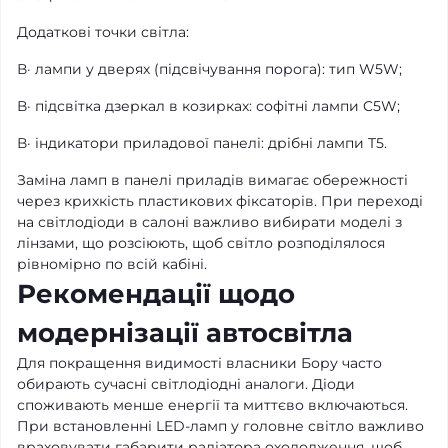
Додаткові точки світла:
В· лампи у дверях (підсвічування порога): тип W5W;
В· підсвітка дзеркал в козирках: софітні лампи C5W;
В· індикатори приладової панелі: дрібні лампи T5.
Заміна ламп в панелі приладів вимагає обережності
через крихкість пластикових фіксаторів. При переході
на світлодіоди в салоні важливо вибирати моделі з
лінзами, що розсіюють, щоб світло розподілялося
рівномірно по всій кабіні.
Рекомендації щодо
модернізації автосвітла
Для покращення видимості власники Бору часто
обирають сучасні світлодіодні аналоги. Діоди
споживають менше енергії та миттєво включаються.
При встановленні LED-ламп у головне світло важливо
враховувати габарити радіатора охолодження, щоб