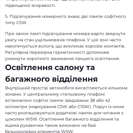
підвищеної яскравості.
5. Підсвічування номерного знака: дві лампи софітного
типу C5W.
При заміні ламп підсвічування номера варто звернути
увагу на стан ущільнювачів плафона. У цій зоні часто
накопичується волога, що викликає корозію контактів.
Регулярна перевірка герметичності допоможе
уникнути короткого замикання ланцюга освітлення.
Освітлення салону та
багажного відділення
Внутрішній простір автомобіля висвітлюється кількома
зонами. У центральному стельовому плафоні
встановлені софітні лампи завдовжки 38 або 42
міліметри (маркування C5W або C10W). Поруч із ними
часто розташовуються додаткові лампи для читання з
цоколем W5W. Освітлення багажного відділення та
ящика рукавички також виконано на базі
безцоколевих елементів W5W.