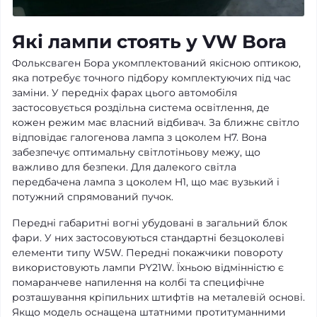
Які лампи стоять у VW Bora
Фольксваген Бора укомплектований якісною оптикою,
яка потребує точного підбору комплектуючих під час
заміни. У передніх фарах цього автомобіля
застосовується роздільна система освітлення, де
кожен режим має власний відбивач. За ближнє світло
відповідає галогенова лампа з цоколем H7. Вона
забезпечує оптимальну світлотіньову межу, що
важливо для безпеки. Для далекого світла
передбачена лампа з цоколем H1, що має вузький і
потужний спрямований пучок.
Передні габаритні вогні убудовані в загальний блок
фари. У них застосовуються стандартні безцоколеві
елементи типу W5W. Передні покажчики повороту
використовують лампи PY21W. Їхньою відмінністю є
помаранчеве напилення на колбі та специфічне
розташування кріпильних штифтів на металевій основі.
Якщо модель оснащена штатними протитуманними