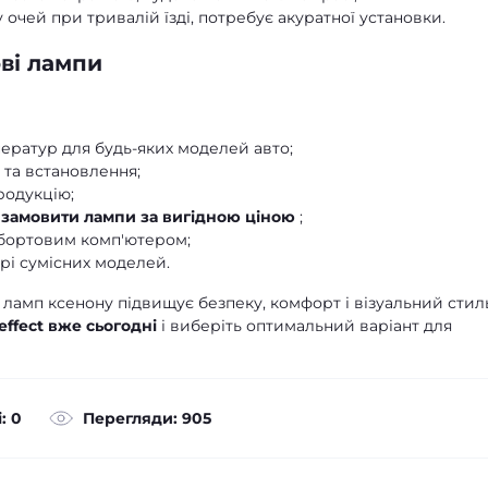
 очей при тривалій їзді, потребує акуратної установки.
ві лампи
ератур для будь-яких моделей авто;
та встановлення;
родукцію;
ь
замовити лампи за вигідною ціною
;
з бортовим комп'ютером;
орі сумісних моделей.
ламп ксенону підвищує безпеку, комфорт і візуальний стил
effect вже сьогодні
і виберіть оптимальний варіант для
: 0
Перегляди: 905