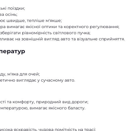
ські поїздки;
ва осінь;
ює швидше, тепліше м'якше;
ра вимагає якісної оптики та коректного регулювання;
 зберігати рівномірність світлового пучка;
пливає на зовнішній вигляд авто та візуальне сприйняття.
мператур
у, м'яка для очей;
тично виглядає у сучасному авто.
ті та комфорту, природний вид дороги;
мпературою, вимагає якісного баласту.
сока яскравість, чудова помітність на трасі;