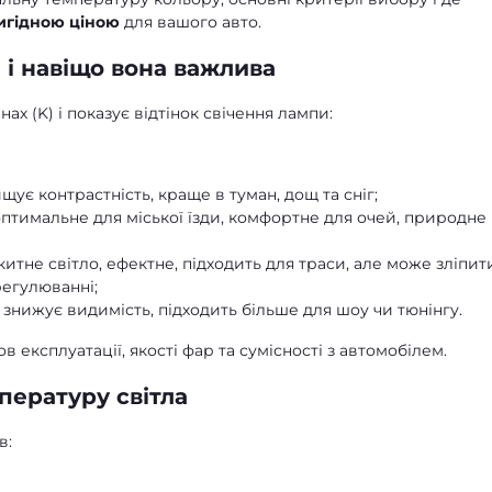
вигідною ціною
для вашого авто.
 і навіщо вона важлива
ах (K) і показує відтінок свічення лампи:
щує контрастність, краще в туман, дощ та сніг;
 оптимальне для міської їзди, комфортне для очей, природне
акитне світло, ефектне, підходить для траси, але може зліпит
регулюванні;
 знижує видимість, підходить більше для шоу чи тюнінгу.
 експлуатації, якості фар та сумісності з автомобілем.
пературу світла
в: