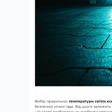
Вибір правильної
температури світла к
безпечної нічної їзди. Від цього залежить 
цій статті розберемо, як підібрати оптим