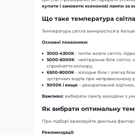
купити і замовити ксенонові лампи за 
Що таке температура світла
Температура світла вимірюється в Кельвін
Основні показники:
3000-4300K
- тепле жовте світло, підви
5000-6000K
- нейтральне біле світло,
сприйняття кольору;
6500-8000K
- холодне біле і злегка бл
зустрічних водіїв при неправильному 
9000K і вище
– декоративний відтінок,
Важливо:
вибирати лампу виходячи з умов
Як вибрати оптимальну тем
При підборі враховуйте декілька факторі
Рекомендації: