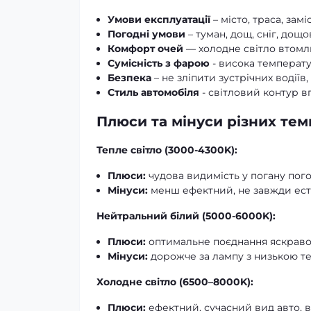
Умови експлуатації
– місто, траса, замі
Погодні умови
– туман, дощ, сніг, дощо
Комфорт очей
— холодне світло втомл
Сумісність з фарою
- висока температу
Безпека
– не зліпити зустрічних водіїв,
Стиль автомобіля
- світловий контур в
Плюси та мінуси різних те
Тепле світло (3000-4300K):
Плюси:
чудова видимість у погану погод
Мінуси:
менш ефектний, не завжди есте
Нейтральний білий (5000-6000K):
Плюси:
оптимальне поєднання яскравос
Мінуси:
дорожче за лампу з низькою те
Холодне світло (6500–8000K):
Плюси:
ефектний, сучасний вид авто, ви