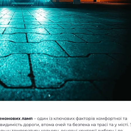
сенонових ламп
– один із ключових факторів комфортної та
видимість дороги, втома очей та безпека на трасі та у місті. 
альну температуру кольору, основні критерії вибору і де