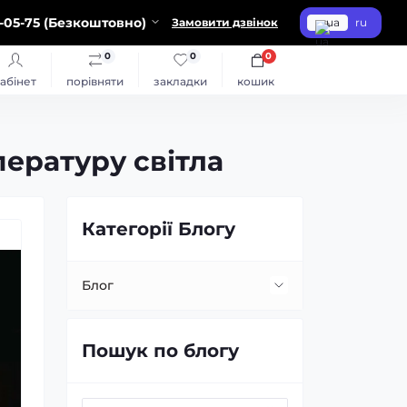
-05-75 (Безкоштовно)
Замовити дзвінок
ua
ru
0
0
0
абінет
порівняти
закладки
кошик
пературу світла
Категорії Блогу
Блог
Встановлення та заміна лінз
Пошук по блогу
Заміна ламп