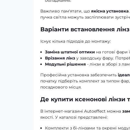
обладнання.
Важливо пам'ятати, що
якісна установка
пучка світла можуть засліплювати зустріч
Варіанти встановлення лінз
Існує кілька підходів до монтажу:
Заміна штатної оптики
на готові фари і
Врізання лінз
у заводську фару. Потреб
Модульні рішення
- лінзи в зборі з л
Професійна установка забезпечить
ідеал
початку підберіть комплект за типом фар
посадкового місця.
Де купити ксенонові лінзи 
В інтернет-магазині Autoeffect можна
зам
якості. У каталозі представлені:
Комплекти з бі-лінзами та окремі модул