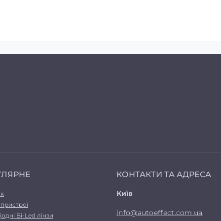
УЛЯРНЕ
КОНТАКТИ ТА АДРЕСА
Київ
ук
 пристрої
info@autoeffect.com.ua
іодні Bi-Led лінзи