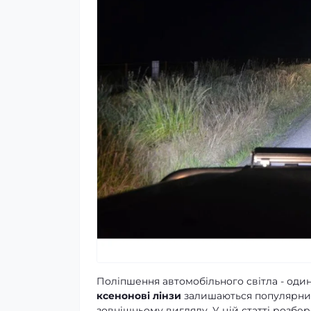
Поліпшення автомобільного світла - один
ксенонові лінзи
залишаються популярним
зовнішньому вигляду. У цій статті розбе