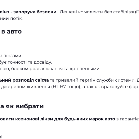
 лінз - запорука безпеки
. Дешеві комплекти без стабілізації
ний потік.
 в авто
з лінзами.
ує точності та досвіду.
ампою, блоком розпалювання та кріпленнями.
ьний розподіл світла
та тривалий термін служби системи. 
, джерелом живлення (H1, H7 тощо), а також враховуйте фо
та як вибрати
овити ксенонові лінзи для будь-яких марок авто
з гаранті
і;