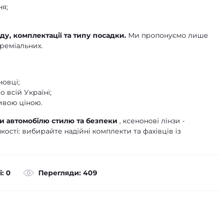
я;
ду, комплектації та типу посадки.
Ми пропонуємо лише
реміальних.
новці;
 всій Україні;
ивою ціною.
ти автомобілю стилю та безпеки
, ксенонові лінзи -
ості: вибирайте надійні комплекти та фахівців із
: 0
Перегляди: 409