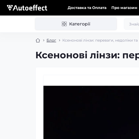
Доставка та Оплата
Про магазин
Категорії
Блог
Ксенонові лінзи: переваги, недоліки т
Ксенонові лінзи: пе