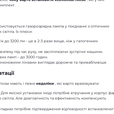
омплект.
користовується газорозрядна лампа у поєднанні з оптичним
світла. Їх плюси:
ік до 3200 лм - це в 2-3 рази вище, ніж у галогенних
безпеку під час руху, не засліплюючи зустрічні машини.
их ламп – до 3000 годин.
ксеноновими лінзами виглядає дорожче та привабливіше.
тації
лінзи мають і певні
недоліки
, які варто враховувати:
 Для якісної установки іноді потрібне втручання у корпус фа
 світла. Але довговічність та ефективність компенсують
ипадках потрібне підтвердження відповідності встановлено