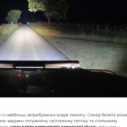
 із найбільш затребуваних видів тюнінгу. Серед безлічі ріш
и завдяки потужному світловому потоку та стильному
ремо,
чому варто встановити ксенонові лінзи
, які у них