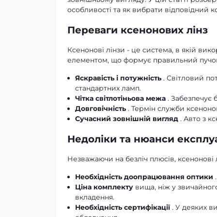
особливості та як вибрати відповідний к
Переваги ксенонових лінз
Ксенонові лінзи - це система, в якій ви
елементом, що формує правильний пучок 
Яскравість і потужність
. Світловий пот
стандартних ламп.
Чітка світлотіньова межа
. Забезпечує 
Довговічність
. Термін служби ксенонов
Сучасний зовнішній вигляд
. Авто з 
Недоліки та нюанси експлуа
Незважаючи на безліч плюсів, ксенонові 
Необхідність доопрацювання оптики
.
Ціна комплекту
вища, ніж у звичайного
вкладення.
Необхідність сертифікації
. У деяких в