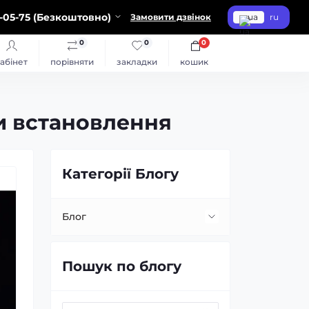
-05-75 (Безкоштовно)
Замовити дзвінок
ua
ru
0
0
0
абінет
порівняти
закладки
кошик
ти встановлення
Категорії Блогу
Блог
Встановлення та заміна лінз
Пошук по блогу
Заміна ламп