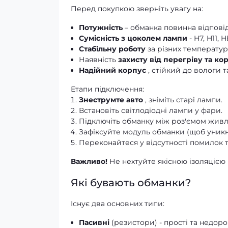
Перед покупкою зверніть увагу на:
Потужність
– обманка повинна відповід
Сумісність з цоколем лампи
- H7, H11, H
Стабільну роботу
за різних температур 
Наявність
захисту від перегріву та к
Надійний корпус
, стійкий до вологи т
Етапи підключення:
Знеструмте авто
, зніміть старі лампи.
Встановіть світлодіодні лампи у фари.
Підключіть обманку між роз'ємом живл
Зафіксуйте модуль обманки (щоб уникну
Переконайтеся у відсутності помилок та
Важливо!
Не нехтуйте якісною ізоляцією 
Які бувають обманки?
Існує два основних типи:
Пасивні
(резистори) - прості та недорог