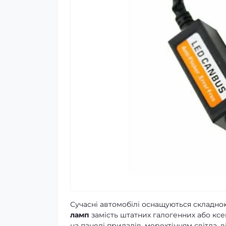
Сучасні автомобілі оснащуються складн
ламп
замість штатних галогенних або кс
на панелі приладів, мерехтінням світла, 