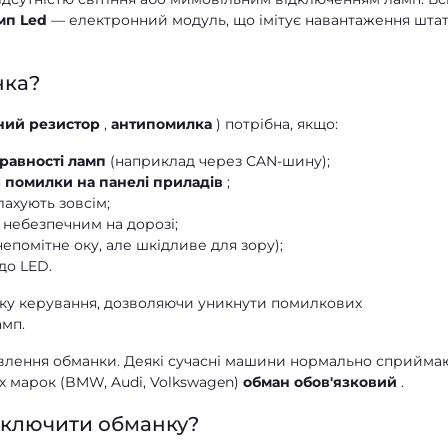
мп Led
— електронний модуль, що імітує навантаження штат
нка?
ний резистор
,
антипомилка
) потрібна, якщо:
равності ламп
(наприклад через CAN-шину);
я
помилки на панелі приладів
;
лахують зовсім;
 небезпечним на дорозі;
непомітне оку, але шкідливе для зору);
до LED.
ку керування, дозволяючи уникнути помилкових
амп.
новлення обманки. Деякі сучасні машини нормально сприйма
х марок (BMW, Audi, Volkswagen)
обман обов'язковий
.
дключити обманку?