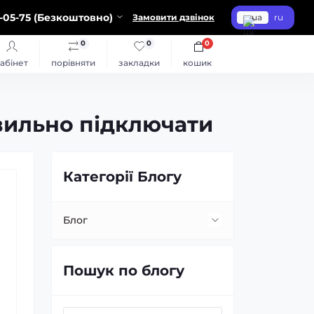
-05-75 (Безкоштовно)
Замовити дзвінок
ua
ru
0
0
0
абінет
порівняти
закладки
кошик
авильно підключати
Категорії Блогу
Блог
Встановлення та заміна лінз
Пошук по блогу
Заміна ламп