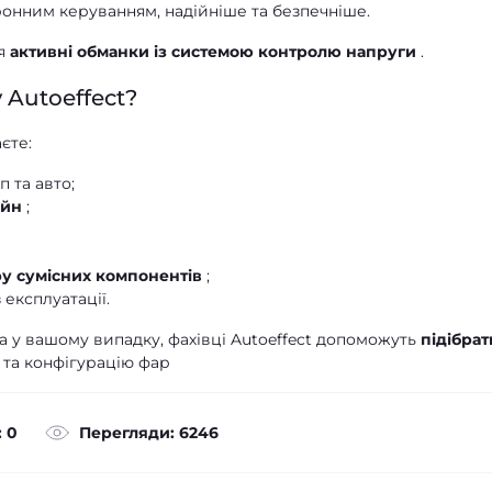
ронним керуванням, надійніше та безпечніше.
ся
активні обманки із системою контролю напруги
.
 Autoeffect?
єте:
 та авто;
айн
;
у сумісних компонентів
;
 експлуатації.
а у вашому випадку, фахівці Autoeffect допоможуть
підібрат
 та конфігурацію фар
 0
Перегляди: 6246