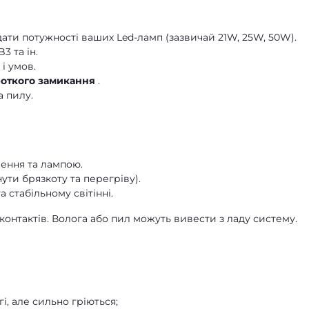
ати потужності ваших Led-ламп (зазвичай 21W, 25W, 50W).
B3 та ін.
і умов.
ороткого замикання
.
а пилу.
ення та лампою.
ти брязкоту та перегріву).
 стабільному світінні.
контактів. Волога або пил можуть вивести з ладу систему.
і, але сильно гріються;