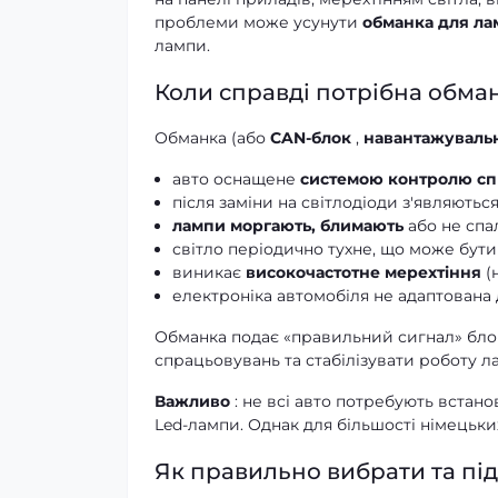
проблеми може усунути
обманка для ла
лампи.
Коли справді потрібна обма
Обманка (або
CAN-блок
,
навантажуваль
авто оснащене
системою контролю сп
після заміни на світлодіоди з'являютьс
лампи моргають, блимають
або не спа
світло періодично тухне, що може бути
виникає
високочастотне мерехтіння
(
електроніка автомобіля не адаптована 
Обманка подає «правильний сигнал» бло
спрацьовувань та стабілізувати роботу л
Важливо
: не всі авто потребують вста
Led-лампи. Однак для більшості німецьки
Як правильно вибрати та пі