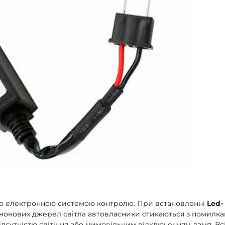
ою електронною системою контролю. При встановленні
Led-
енонових джерел світла автовласники стикаються з помилк
відсутністю світіння або мимовільним відключенням ламп. Всі