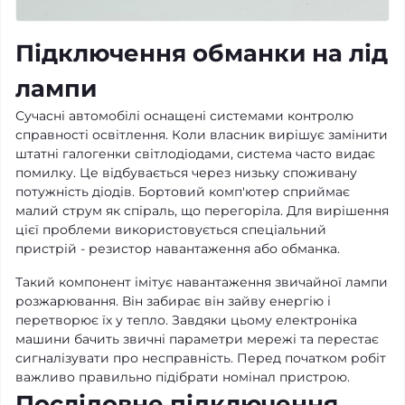
Підключення обманки на лід
лампи
Сучасні автомобілі оснащені системами контролю
справності освітлення. Коли власник вирішує замінити
штатні галогенки світлодіодами, система часто видає
помилку. Це відбувається через низьку споживану
потужність діодів. Бортовий комп'ютер сприймає
малий струм як спіраль, що перегоріла. Для вирішення
цієї проблеми використовується спеціальний
пристрій - резистор навантаження або обманка.
Такий компонент імітує навантаження звичайної лампи
розжарювання. Він забирає він зайву енергію і
перетворює їх у тепло. Завдяки цьому електроніка
машини бачить звичні параметри мережі та перестає
сигналізувати про несправність. Перед початком робіт
важливо правильно підібрати номінал пристрою.
Послідовне підключення