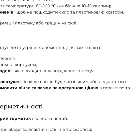
а температури 80–100 °C (не більше 10–15 хвилин);
ривків
, щоб не пошкодити скло та пластикові фіксатори.
мації пластику або тріщин на склі.
туп до внутрішніх елементів. Для заміни лінз:
іплення;
олем та корпусом;
оделі
, які підходять для посадкового місця.
плектуючі
, інакше світло буде розсіяним або недостатньо
амовити лінзи та лампи за доступною ціною
з гарантією та
герметичності
арий герметик
і нанести новий:
, він зберігає еластичність і не тріскається;