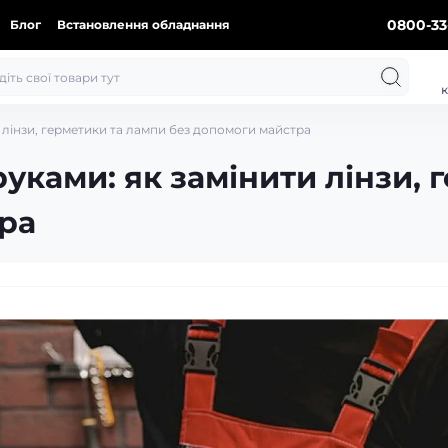
0800-33
Блог
Встановлення обладнання
к
 лінзи, герметики та лампи без допомоги майстра
уками: як замінити лінзи, 
ра