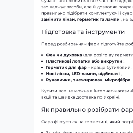
Сучасні автолюбителі все частіше відда
заощаджує засоби, але й дозволяє покращ
правильно підібрати комплектуючі і сув
замінити лінзи, герметик та лампи
, не 
Підготовка та інструменти
Перед розбиранням фари підготуйте робоч
Фен чи духовка
(для розігріву гермети
Пластикові лопатки або викрутки
;
Герметик для фар
– краще бутиловий;
Нові лінзи, LED-лампи, відбивачі
;
Рукавички, знежирювач, мікрофібра
.
Купити все це можна в інтернет-магазин
акції та швидка доставка по Україні.
Як правильно розібрати фар
Фара фіксується на герметиці, який потр
Зніміть фару з авто та акуратно видаліт