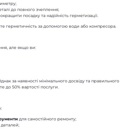
иметру;
талі до повного зчеплення;
окращити посадку та надійність герметизації.
рте герметичність за допомогою води або компресора.
ня, але якщо ви:
днак за наявності мінімального досвіду та правильного
е до 50% вартості послуги.
:
трументи
для самостійного ремонту;
деталей;