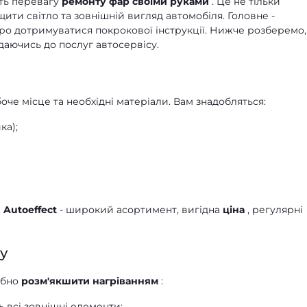
ють перевагу
ремонту фар своїми руками
. Це не тільки
ити світло та зовнішній вигляд автомобіля. Головне -
оро дотримуватися покрокової інструкції. Нижче розберемо
вдаючись до послуг автосервісу.
е місце та необхідні матеріали. Вам знадобляться:
ка);
і
Autoeffect
- широкий асортимент, вигідна
ціна
, регулярні
у
ібно
розм'якшити нагріванням
:
ь всі зовнішні елементи;