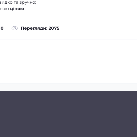
видко та зручно;
ьною
ціною
.
 0
Перегляди: 2075