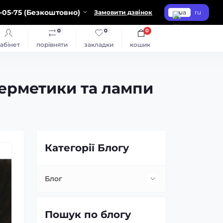
-05-75 (Безкоштовно)
Замовити дзвінок
ua
ru
0
0
0
абінет
порівняти
закладки
кошик
герметики та лампи
Категорії Блогу
Блог
Встановлення та заміна лінз
Пошук по блогу