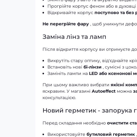
Прогрійте корпус феном або в духовці з
Відкривайте корпус
поступово та без 
Не перегрійте фару
, щоб уникнути дефор
Заміна лінз та ламп
Після відкриття корпусу ви отримуєте дос
Викрутіть стару оптику, від'єднайте кр
Встановіть нові
бі-лінзи
, сумісні з цок
Замініть лампи на
LED або ксенонові м
При цьому важливо вибрати
якісні ком
яскравим. У магазині
Autoeffect
можна
з
консультацією.
Новий герметик - запорука 
Перед складання необхідно
очистити ст
Використовуйте
бутиловий герметик