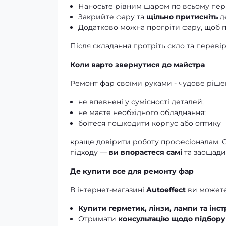
Наносьте рівним шаром по всьому пер
Закрийте фару та
щільно притисніть
де
Додатково можна прогріти фару, щоб п
Після складання протріть скло та переві
Коли варто звернутися до майстра
Ремонт фар своїми руками - чудове рішен
не впевнені у сумісності деталей;
не маєте необхідного обладнання;
боїтеся пошкодити корпус або оптику
краще довірити роботу професіоналам. О
підходу —
ви впораєтеся самі
та заощадит
Де купити все для ремонту фар
В інтернет-магазині
Autoeffect
ви можете
Купити герметик, лінзи, лампи та інс
Отримати
консультацію щодо підбору