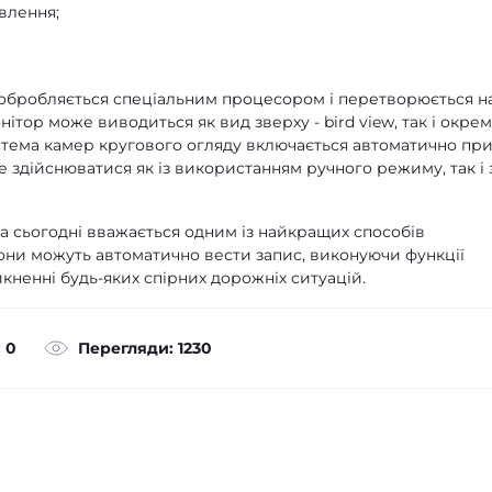
ивлення;
 обробляється спеціальним процесором і перетворюється н
тор може виводиться як вид зверху - bird view, так і окре
истема камер кругового огляду включається автоматично пр
е здійснюватися як із використанням ручного режиму, так і 
а сьогодні вважається одним із найкращих способів
они можуть автоматично вести запис, виконуючи функції
кненні будь-яких спірних дорожніх ситуацій.
 0
Перегляди: 1230