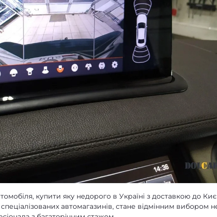
омобіля, купити яку недорого в Україні з доставкою до Киє
 спеціалізованих автомагазинів, стане відмінним вибором н
фесіонала з багаторічним стажем.