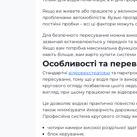
Якщо ви живете або працюєте у великому 
проблемами автомобілістів. Вузькі проїзд
постійні пробки – всі ці фактори можут
Для безпечного пересування можна викор
зазвичай встановлюються у передніх та з
Якщо вам потрібна максимальна функціон
навіть більше, вам варто купити системи
Особливості та перев
Стандартні
відеореєстратори
та парктрон
пересуванні, тому що у водія при їх вик
кругового огляду позбавлена цього недо
вигляд, при цьому працюючи як відеореє
Це дозволяє водієві практично повністю 
також мінімізувати ймовірність дорожнь
Професійна система кругового огляду вк
чотири камери високої роздільної зда
блок керування;