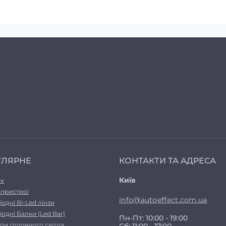
УЛЯРНЕ
КОНТАКТИ ТА АДРЕСА
Київ
ук
 пристрої
info@autoeffect.com.ua
іодні Bi-Led лінзи
іодні Балки (Led Bar)
Пн-Пт: 10:00 - 19:00
пи головного світла