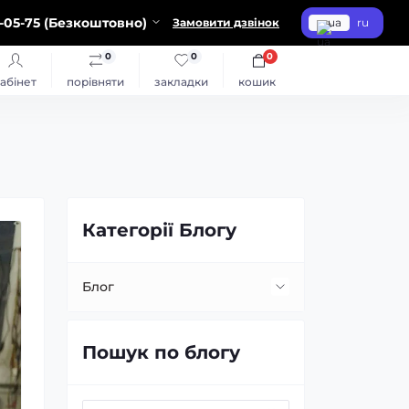
-05-75 (Безкоштовно)
Замовити дзвінок
ua
ru
0
0
0
абінет
порівняти
закладки
кошик
Категорії Блогу
Блог
Встановлення та заміна лінз
Пошук по блогу
Заміна ламп