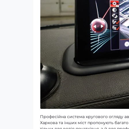
Професійна система кругового огляду авт
Харкова та інших міст пропонують багато
тільки для водія-початківця, а й для про