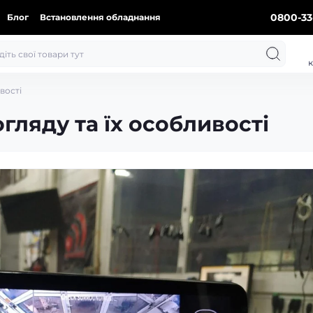
0800-33
Блог
Встановлення обладнання
к
вості
гляду та їх особливості