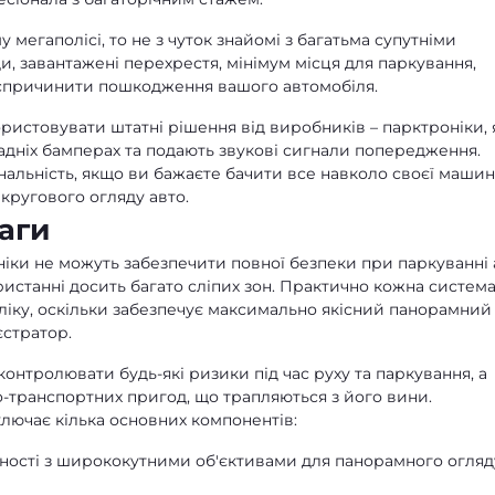
мегаполісі, то не з чуток знайомі з багатьма супутніми
и, завантажені перехрестя, мінімум місця для паркування,
ь спричинити пошкодження вашого автомобіля.
истовувати штатні рішення від виробників – парктроніки, 
адніх бамперах та подають звукові сигнали попередження.
альність, якщо ви бажаєте бачити все навколо своєї машин
 кругового огляду авто.
аги
іки не можуть забезпечити повної безпеки при паркуванні 
ористанні досить багато сліпих зон. Практично кожна систем
ліку, оскільки забезпечує максимально якісний панорамний
стратор.
контролювати будь-які ризики під час руху та паркування, а
о-транспортних пригод, що трапляються з його вини.
лючає кілька основних компонентів:
тності з ширококутними об'єктивами для панорамного огляд