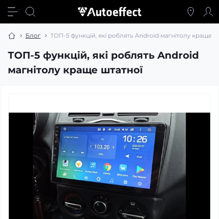
Блог
ТОП-5 функцій, які роблять Android магнітолу краще ш
ТОП-5 функцій, які роблять Android
магнітолу краще штатної