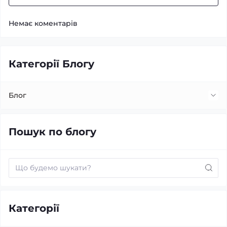
Немає коментарів
Категорії Блогу
Блог
Встановлення та заміна лінз
Пошук по блогу
Заміна ламп
Про автомобільний звук
Цоколь ламп
Категорії