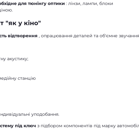
обхідне для тюнінгу оптики
: лінзи, лампи, блоки
ціною.
 "як у кіно"
ість відтворення
, опрацювання деталей та об'ємне звучання
ну акустику;
медійну станцію
індивідуальні уподобання.
стему під ключ
з підбором компонентів під марку автомобі