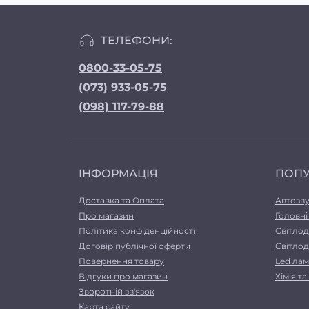
ТЕЛЕФОНИ:
0800-33-05-75
(073) 933-05-75
(098) 117-79-88
ІНФОРМАЦІЯ
ПОП
Доставка та Оплата
Автозв
Про магазин
Головні
Політика конфіденційності
Світлод
Договір публічної оферти
Світлод
Повернення товару
Led лам
Відгуки про магазин
Хімія т
Зворотній зв'язок
Карта сайту