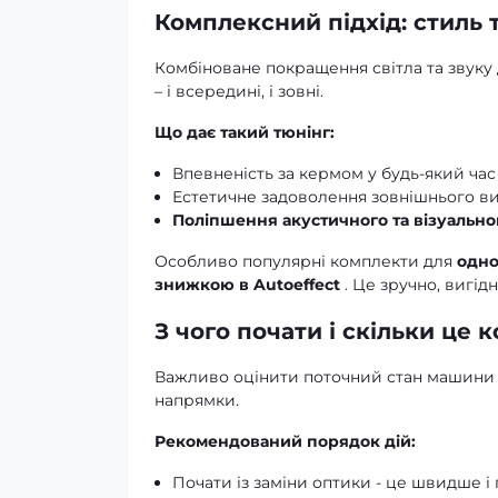
Комплексний підхід: стиль т
Комбіноване покращення світла та звуку
– і всередині, і зовні.
Що дає такий тюнінг:
Впевненість за кермом у будь-який час
Естетичне задоволення зовнішнього в
Поліпшення акустичного та візуально
Особливо популярні комплекти для
одно
знижкою в Autoeffect
. Це зручно, вигід
З чого почати і скільки це 
Важливо оцінити поточний стан машини та
напрямки.
Рекомендований порядок дій:
Почати із заміни оптики - це швидше і 