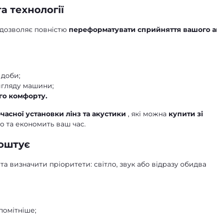
а технології
 дозволяє повністю
переформатувати сприйняття вашого а
 доби;
игляду машини;
го комфорту.
часної установки лінз та акустики
, які можна
купити зі
но та економить ваш час.
коштує
 визначити пріоритети: світло, звук або відразу обидва
помітніше;