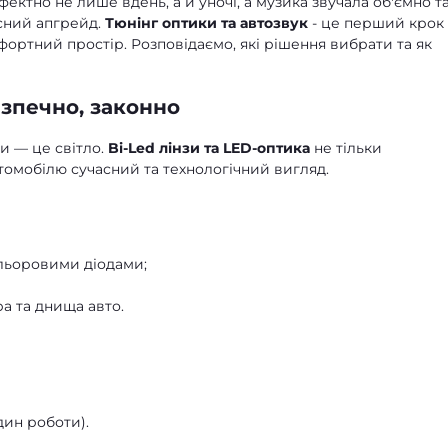
ектно не лише вдень, а й уночі, а музика звучала об'ємно т
сний апгрейд.
Тюнінг оптики та автозвук
- це перший крок
ортний простір. Розповідаємо, які рішення вибрати та як
езпечно, законно
и — це світло.
Bi-Led лінзи та LED-оптика
не тільки
томобілю сучасний та технологічний вигляд.
кольоровими діодами;
ра та днища авто.
ин роботи).