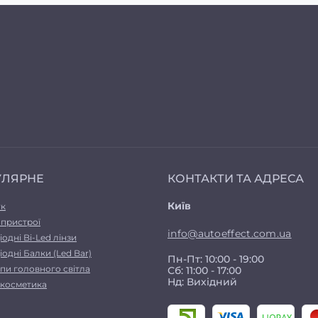
УЛЯРНЕ
КОНТАКТИ ТА АДРЕСА
Київ
ук
 пристрої
info@autoeffect.com.ua
іодні Bi-Led лінзи
іодні Балки (Led Bar)
Пн-Пт: 10:00 - 19:00
пи головного світла
Сб: 11:00 - 17:00
Нд: Вихідний
а косметика