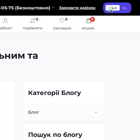
-05-75 (Безкоштовно)
Замовити дзвінок
ua
ru
0
0
0
абінет
порівняти
закладки
кошик
льним та
Категорії Блогу
Блог
Встановлення та заміна лінз
Пошук по блогу