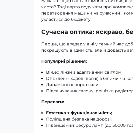
Бажаєте, щоб ваш автомобіль виглядав еф
чисто? Тоді варто подумати про комплек
перетворення машини на сучасний і комф
укластися до бюджету.
Сучасна оптика: яскраво, б
Перше, що впадає у вічі у темний час доб
покращують видимість, але й додають ав
Популярні рішення:
Bi-Led лінзи з адаптивним світлом;
DRL (денні ходові вогні) з білими чи 
Динамічні поворотники;
Підсвічування салону, решітки радіато
Переваги:
Естетика + функціональність;
Поліпшена безпека на дорозі;
Підвищений ресурс ламп (до 30000 год