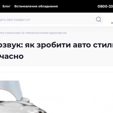
0800-33
Блог
Встановлення обладнання
к
авто стильним та технологічним одночасно
озвук: як зробити авто сти
очасно