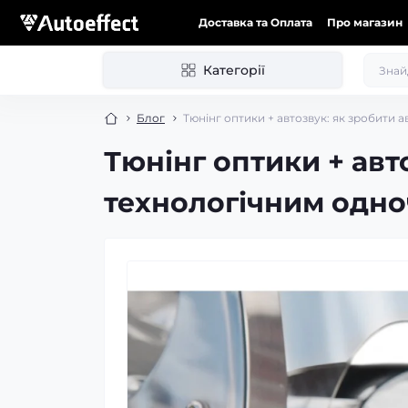
Доставка та Оплата
Про магазин
Категорії
Блог
Тюнінг оптики + автозвук: як зробити 
Тюнінг оптики + авт
технологічним одн