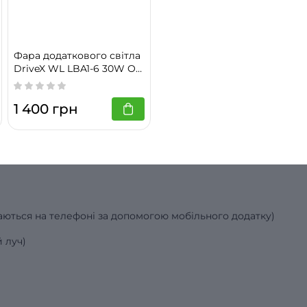
ванням і Driving beam ідеально підходить для покращення
ітлення в різних умовах, таких як водіння у нічну пору, в о
Фара додаткового світла
DriveX WL LBA1-6 30W Osr
Combo Серія - робоче
світло
1 400 грн
каються на телефоні за допомогою мобільного додатку)
 луч)