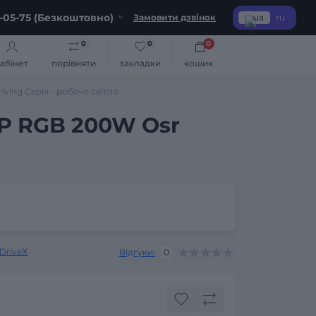
-05-75 (Безкоштовно)
Замовити дзвінок
ua
ru
0
0
0
абінет
порівняти
закладки
кошик
ving Серія - робоче світло
PP RGB 200W Osr
DriveX
Відгуки:
0