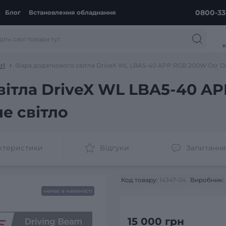
0800-33
Блог
Встановлення обладнання
к
r)
Фара додаткового світла DriveX WL LBA5-40 APP RGB 200W Osr Dri
вітла DriveX WL LBA5-40 A
че світло
ктеристики
Відгуки
Запитання
Код товару:
14347-04
Виробник:
немає в наявності
15 000 грн