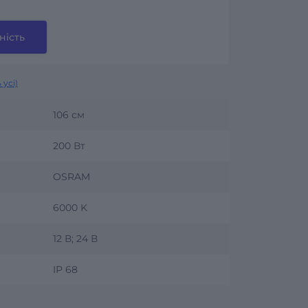
ність
 усі)
106 см
200 Вт
OSRAM
6000 K
12 В; 24 В
IP 68