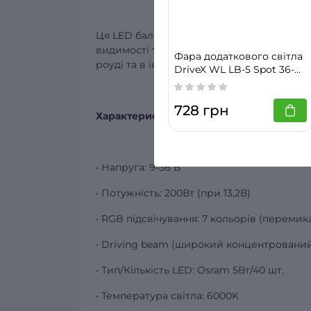
Ця LED балка з різнокольоровим підсвічу
видимості та створення різноманітного осв
Фара додаткового світла
роуді та в інших ситуаціях.
DriveX WL LB-5 Spot 36-
375mm Серія - робоче
світло
728 грн
Характеристики:
• Напруга: 9-36 В
• Потужність: 200Вт (при 13,2В)
• RGB підсвічування: 7 кольорів (переми
• Driving beam (широкий концентрований
• Тип/Кількість LED: Osram 5Вт/40 шт.
• Температура світла: 6000K