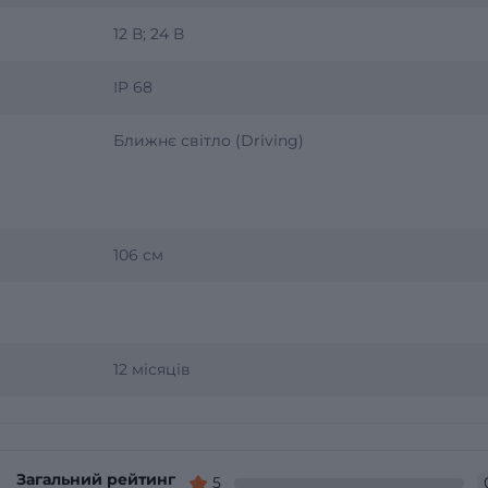
12 В; 24 В
IP 68
Ближнє світло (Driving)
106 см
12 місяців
Загальний рейтинг
5