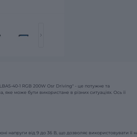
LBA5-40-1 RGB 200W Osr Driving" - це потужне та
, яке може бути використане в різних ситуаціях. Ось її
оні напруги від 9 до 36 В, що дозволяє використовувати її н