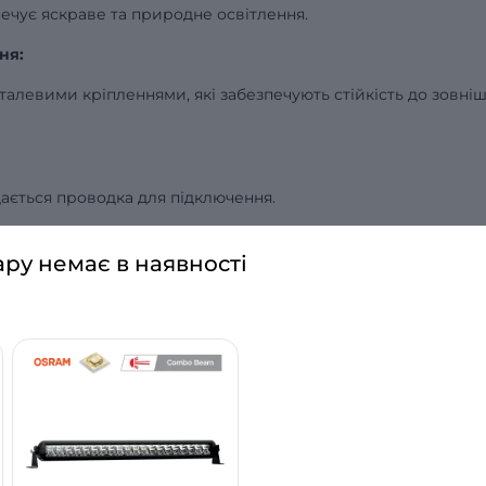
ечує яскраве та природне освітлення.
ня:
талевими кріпленнями, які забезпечують стійкість до зовніш
дається проводка для підключення.
ару немає в наявності
арантує захист від вологи та пилу.
itary standard):
 вологозахист та захист від вологи.
мм (ширина x висота x глибина), що робить її великим та