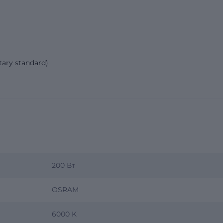
tary standard)
200 Вт
OSRAM
6000 K