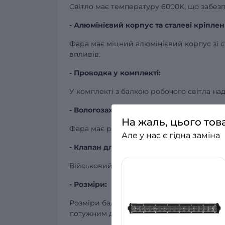
Світло має температуру 6000K, що забезп
- Алюмінієвий корпус та сталеві кріплен
Фара має міцний алюмінієвий корпус зі с
впливів.
- Проводка у комплекті:
У комплекті з балкою робочого світла на
- Вологозахист:
На жаль, цього тов
Фара має рівень вологозахисту IP68, що г
Але у нас є гідна заміна
- Клапан для відведення вологи (MIL - Mil
Військовий стандарт забезпечує надійний
- Розміри:
Розміри балки становлять 1065 х 35 х 67 
потужним джерелом світла.