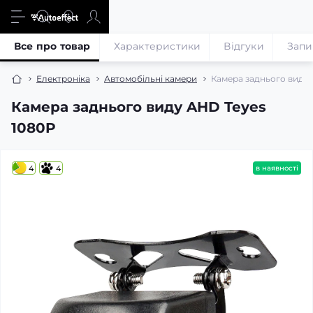
Все про товар
Характеристики
Відгуки
Запи
Електроніка
Автомобільні камери
Камера заднього виду 
Камера заднього виду AHD Teyes
1080P
4
4
в наявності