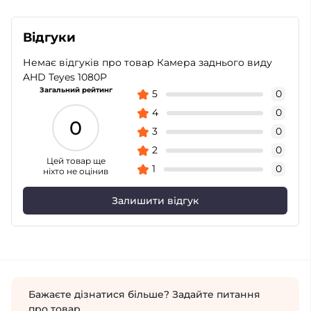
Відгуки
Немає відгуків про товар Камера заднього виду
AHD Teyes 1080P
Загальний рейтинг
5
0
4
0
0
3
0
2
0
Цей товар ще
1
0
ніхто не оцінив
Залишити відгук
Бажаєте дізнатися більше? Задайте питання
про товар