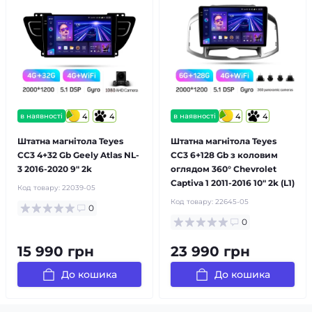
в наявності
4
4
в наявності
4
4
Штатна магнітола Teyes
Штатна магнітола Teyes
CC3 4+32 Gb Geely Atlas NL-
CC3 6+128 Gb з коловим
3 2016-2020 9" 2k
оглядом 360° Chevrolet
Captiva 1 2011-2016 10" 2k (L1)
Код товару:
22039-05
Код товару:
22645-05
0
0
15 990 грн
23 990 грн
До кошика
До кошика