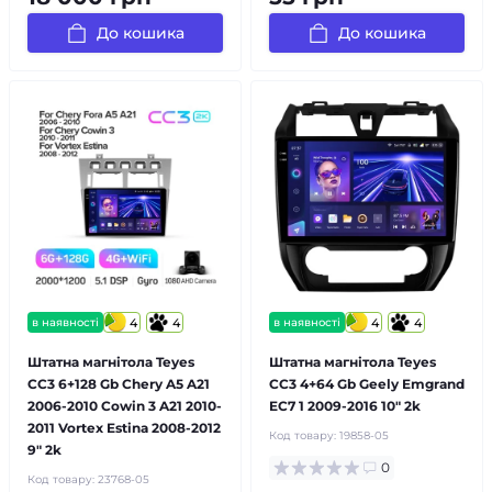
До кошика
До кошика
в наявності
4
4
в наявності
4
4
Штатна магнітола Teyes
Штатна магнітола Teyes
CC3 6+128 Gb Chery A5 A21
CC3 4+64 Gb Geely Emgrand
2006-2010 Cowin 3 A21 2010-
EC7 1 2009-2016 10" 2k
2011 Vortex Estina 2008-2012
Код товару:
19858-05
9" 2k
0
Код товару:
23768-05