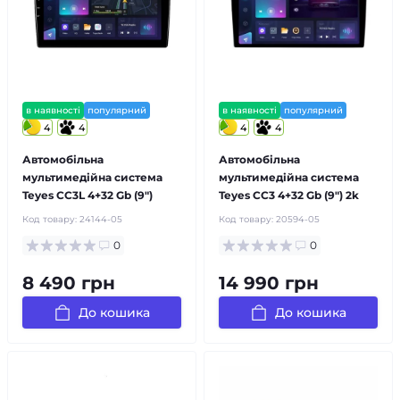
в наявності
популярний
в наявності
популярний
4
4
4
4
Автомобільна
Автомобільна
мультимедійна система
мультимедійна система
Teyes CC3L 4+32 Gb (9")
Teyes CC3 4+32 Gb (9") 2k
Код товару:
24144-05
Код товару:
20594-05
0
0
8 490 грн
14 990 грн
До кошика
До кошика