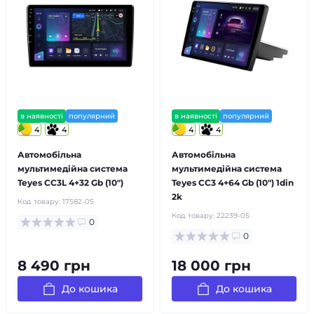
в наявності
популярний
в наявності
популярний
4
4
4
4
Автомобільна
Автомобільна
мультимедійна система
мультимедійна система
Teyes CC3L 4+32 Gb (10")
Teyes CC3 4+64 Gb (10") 1din
2k
Код товару:
17582-05
Код товару:
22239-05
0
0
8 490 грн
18 000 грн
До кошика
До кошика