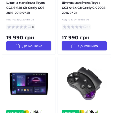
Штатна магнітола Teyes
Штатна магнітола Teyes
CC3 6+128 Gb Geely GC6
CC3 4+64 Gb Geely CK 2008-
2016-2019 9" 2k
2016 9" 2k
Код товару:
20188-05
Код товару:
15992-05
0
0
19 990 грн
17 990 грн
До кошика
До кошика
в наявності
4
4
в наявності
4
4