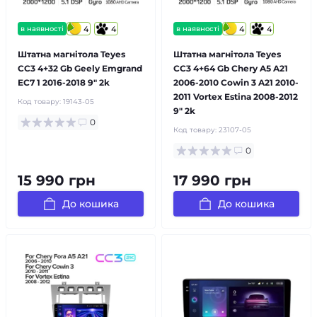
в наявності
4
4
в наявності
4
4
Штатна магнітола Teyes
Штатна магнітола Teyes
CC3 4+32 Gb Geely Emgrand
CC3 4+64 Gb Chery A5 A21
EC7 1 2016-2018 9" 2k
2006-2010 Cowin 3 A21 2010-
2011 Vortex Estina 2008-2012
Код товару:
19143-05
9" 2k
0
Код товару:
23107-05
0
15 990 грн
17 990 грн
До кошика
До кошика