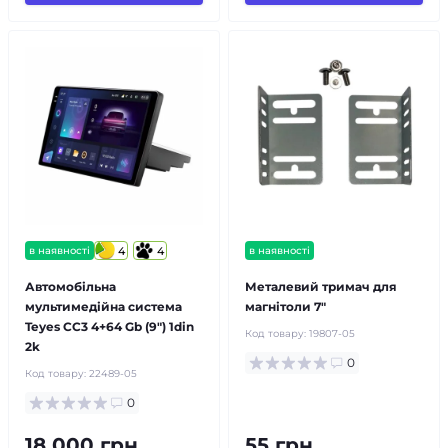
в наявності
4
4
в наявності
Автомобільна
Металевий тримач для
мультимедійна система
магнітоли 7"
Teyes CC3 4+64 Gb (9") 1din
Код товару:
19807-05
2k
0
Код товару:
22489-05
0
18 000 грн
55 грн