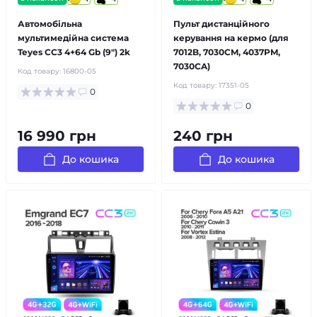
Автомобільна
Пульт дистанційного
мультимедійна система
керування на кермо (для
Teyes CC3 4+64 Gb (9") 2k
7012B, 7030CM, 4037PM,
7030CA)
Код товару:
16800-05
Код товару:
17351-05
0
0
16 990 грн
240 грн
До кошика
До кошика