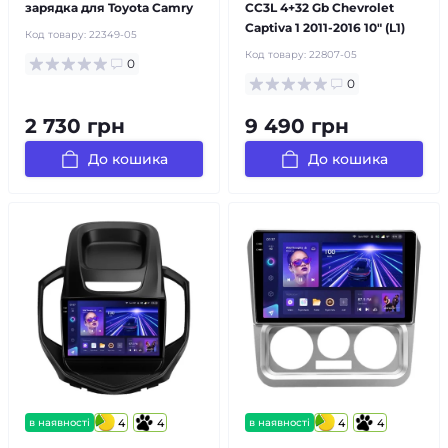
зарядка для Toyota Camry
CC3L 4+32 Gb Chevrolet
Captiva 1 2011-2016 10" (L1)
Код товару:
22349-05
Код товару:
22807-05
0
0
2 730 грн
9 490 грн
До кошика
До кошика
в наявності
4
4
в наявності
4
4