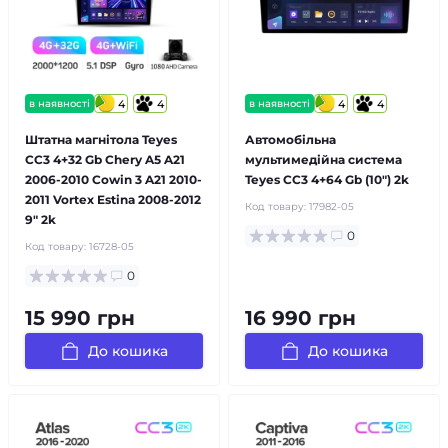
в наявності
4
4
в наявності
4
4
Штатна магнітола Teyes
Автомобільна
CC3 4+32 Gb Chery A5 A21
мультимедійна система
2006-2010 Cowin 3 A21 2010-
Teyes CC3 4+64 Gb (10") 2k
2011 Vortex Estina 2008-2012
Код товару:
17982-05
9" 2k
0
Код товару:
16728-05
0
15 990 грн
16 990 грн
До кошика
До кошика