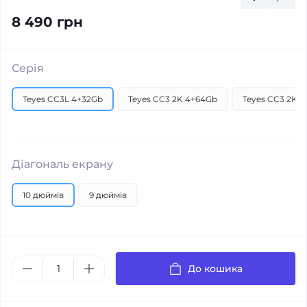
8 490 грн
Серія
Teyes CC3L 4+32Gb
Teyes CC3 2K 4+64Gb
Teyes CC3 2K 
Діагональ екрану
10 дюймів
9 дюймів
До кошика