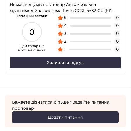
Немає відгуків про товар Автомобільна
мультимедійна система Teyes CC3L 4+32 Gb (10")
Загальний рейтинг
5
0
4
0
0
3
0
2
0
Цей товар ще
1
0
ніхто не оцінив
Залишити відгук
Бажаєте дізнатися більше? Задайте питання
про товар
Додати питання