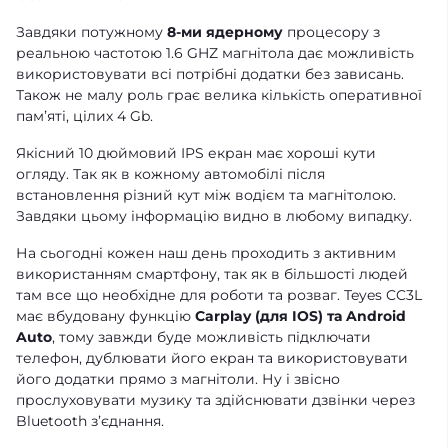
Завдяки потужному
8-ми ядерному
процесору з
реальною частотою 1.6 GHZ магнітола дає можливість
використовувати всі потрібні додатки без зависань.
Також не малу роль грає велика кількість оперативної
памʼяті, цілих 4 Gb.
Якісний 10 дюймовий IPS екран має хороші кути
огляду. Так як в кожному автомобілі після
встановлення різний кут між водієм та магнітолою.
Завдяки цьому інформацію видно в любому випадку.
На сьогодні кожен наш день проходить з активним
використанням смартфону, так як в більшості людей
там все що необхідне для роботи та розваг. Teyes CC3L
має вбудовану функцію
Carplay (для IOS) та Android
Auto
, тому завжди буде можливість підключати
телефон, дублювати його екран та використовувати
його додатки прямо з магнітоли. Ну і звісно
прослуховувати музику та здійснювати дзвінки через
Bluetooth зʼєднання.