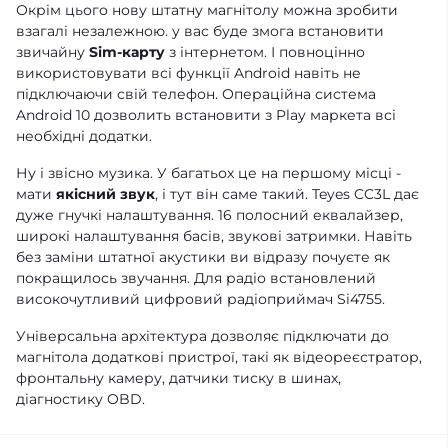
Окрім цього нову штатну магнітолу можна зробити
взагалі незалежною. у вас буде змога встановити
звичайну
Sim-карту
з інтернетом. І повноцінно
використовувати всі функції Android навіть не
підключаючи свій телефон. Операційна система
Android 10 дозволить встановити з Play маркета всі
необхідні додатки.
Ну і звісно музика. У багатьох це на першому місці -
мати
якісний звук
, і тут він саме такий. Teyes CC3L дає
дуже гнучкі налаштування. 16 полосний еквалайзер,
широкі налаштування басів, звукові затримки. Навіть
без заміни штатної акустики ви відразу почуєте як
покращилось звучання. Для радіо встановлений
високочутливий цифровий радіоприймач Si4755.
Універсальна архітектура дозволяє підключати до
магнітола додаткові пристрої, такі як відеореєстратор,
фронтальну камеру, датчики тиску в шинах,
діагностику OBD.