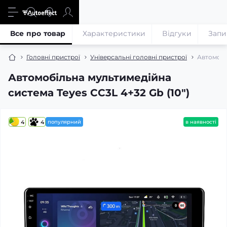
Все про товар
Характеристики
Відгуки
Запи
Головні пристрої
Універсальні головні пристрої
Автомобі
Автомобільна мультимедійна
система Teyes CC3L 4+32 Gb (10")
4
4
популярний
в наявності