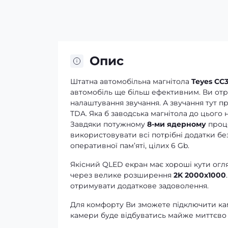
Опис
Штатна автомобільна магнітола
Teyes CC3
автомобіль ще більш ефективним. Ви отрим
налаштування звучання. А звучання тут п
TDA. Яка б заводська магнітола до цього н
Завдяки потужному
8-ми ядерному
проце
використовувати всі потрібні додатки без
оперативної памʼяті, цілих 6 Gb.
Якісний QLED екран має хороші кути огля
через велике розширення
2K 2000x1000
отримувати додаткове задоволення.
Для комфорту Ви зможете підключити кам
камери буде відбуватись майже миттєво 