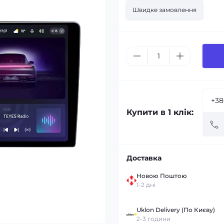
Швидке замовлення
Купити в 1 клік:
Доставка
Новою Поштою
1-2 дні
Uklon Delivery (По Києву)
2-3 години