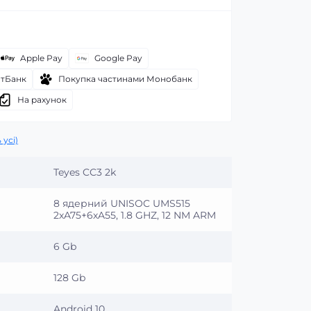
Apple Pay
Google Pay
атБанк
Покупка частинами Монобанк
На рахунок
 усі)
Teyes CC3 2k
8 ядерний UNISOC UMS515
2хA75+6хA55, 1.8 GHZ, 12 NM ARM
6 Gb
128 Gb
Android 10