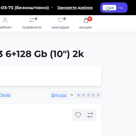
-05-75 (Безкоштовно)
Замовити дзвінок
ua
ru
0
0
0
абінет
порівняти
закладки
кошик
6+128 Gb (10") 2k
Teyes
Відгуки:
0