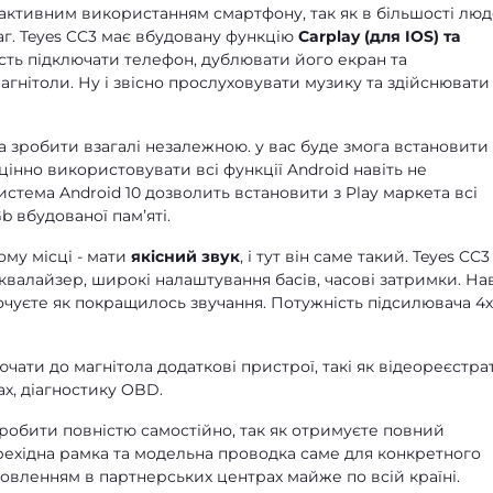
 активним використанням смартфону, так як в більшості лю
аг. Teyes CC3 має вбудовану функцію
Carplay (для IOS) та
сть підключати телефон, дублювати його екран та
гнітоли. Ну і звісно прослуховувати музику та здійснювати
 зробити взагалі незалежною. у вас буде змога встановити
цінно використовувати всі функції Android навіть не
стема Android 10 дозволить встановити з Play маркета всі
b вбудованої памʼяті.
ому місці - мати
якісний звук
, і тут він саме такий. Teyes CC3
квалайзер, широкі налаштування басів, часові затримки. Нав
почуєте як покращилось звучання. Потужність підсилювача 4
чати до магнітола додаткові пристрої, такі як відеореєстра
х, діагностику OBD.
зробити повністю самостійно, так як отримуєте повний
рехідна рамка та модельна проводка саме для конкретного
новленням в партнерських центрах майже по всій країні.