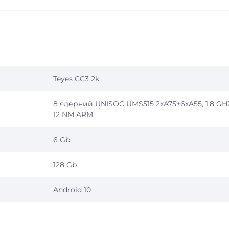
Teyes CC3 2k
8 ядерний UNISOC UMS515 2хA75+6хA55, 1.8 GH
12 NM ARM
6 Gb
128 Gb
Android 10