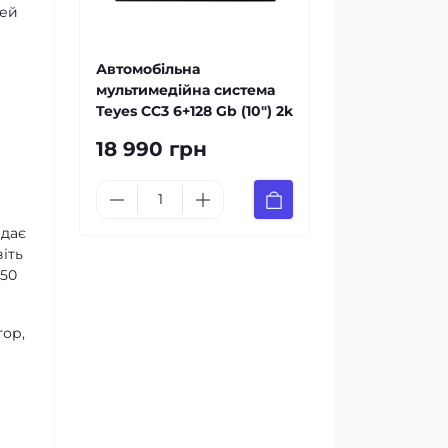
дей
Автомобільна
мультимедійна система
Teyes CC3 6+128 Gb (10") 2k
18 990 грн
 дає
іть
х50
тор,