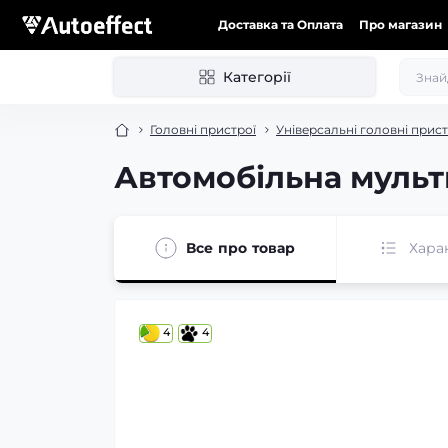
Доставка та Оплата
Про магазин
Категорії
Головні пристрої
Універсальні головні прист
Автомобільна мульти
Все про товар
Хара
4
4