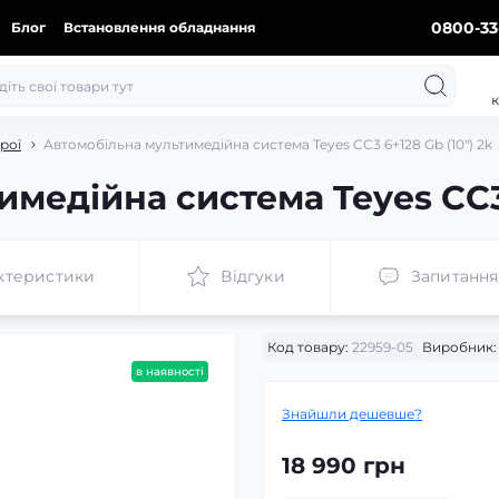
0800-33
Блог
Встановлення обладнання
к
рої
Автомобільна мультимедійна система Teyes CC3 6+128 Gb (10") 2k
медійна система Teyes CC3 
ктеристики
Відгуки
Запитання
Код товару:
22959-05
Виробник:
в наявності
Знайшли дешевше?
18 990 грн