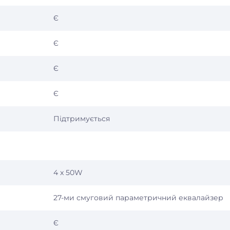
Є
Є
Є
Є
Підтримується
4 x 50W
27-ми смуговий параметричний еквалайзер
Є