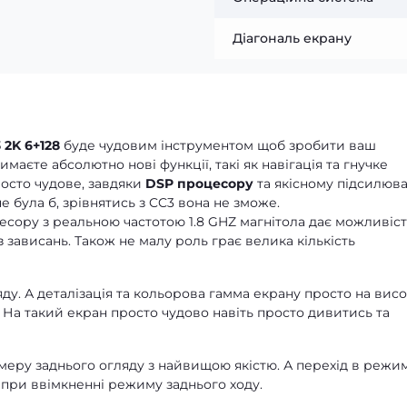
Діагональ екрану
 2K 6+128
буде чудовим інструментом щоб зробити ваш
аєте абсолютно нові функції, такі як навігація та гнучке
росто чудове, завдяки
DSP процесору
та якісному підсилюв
е була б, зрівнятись з CC3 вона не зможе.
сору з реальною частотою 1.8 GHZ магнітола дає можливіст
 зависань. Також не малу роль грає велика кількість
ду. А деталізація та кольорова гамма екрану просто на висо
. На такий екран просто чудово навіть просто дивитись та
еру заднього огляду з найвищою якістю. А перехід в режи
при ввімкненні режиму заднього ходу.