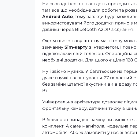
На сьогодні кожен наш день проходить з
там все що необхідне для роботи та розв
Android Auto
, тому завжди буде можливі
використовувати його додатки прямо з ма
дзвінки через Bluetooth A2DP зʼєднання.
Окрім цього нову штатну магнітолу можна
звичайну
Sim-карту
з інтернетом. І повно
підключаючи свій телефон. Операційна си
необхідні додатки. Для цього є цілих 128 G
Ну і звісно музика. У багатьох це на перш
дуже гнучкі налаштування. 27 полосний е
без заміни штатної акустики ви відразу 
Вт.
Універсальна архітектура дозволяє підклю
фронтальну камеру, датчики тиску в шина
В більшості випадків заміну ви зможете 
комплект. А саме магнітола, модельна пе
автомобіля. Або ж замовити у нас зі вста