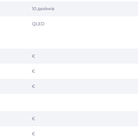
10 дюймів
QLED
Є
Є
Є
Є
Є