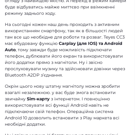
огляду з найвищою якістю. А перехід в режим камери
буде відбуватись майже миттєво при ввімкненні
режиму заднього ходу.
На сьогодні кожен наш день проходить з активним
використанням смартфону, так як в більшості людей
там все що необхідне для роботи та розваг. Teyes CC3
має вбудовану функцію
Carplay (для IOS) та Android
Auto
, тому завжди буде можливість підключати
телефон, дублювати його екран та використовувати
його додатки прямо з магнітоли. Ну і звісно
прослуховувати музику та здійснювати дзвінки через
Bluetooth A2DP зʼєднання.
Окрім цього нову штатну магнітолу можна зробити
взагалі незалежною. у вас буде змога встановити
звичайну
Sim-карту
з інтернетом. І повноцінно
використовувати всі функції Android навіть не
підключаючи свій телефон. Операційна система
Android 10 дозволить встановити з Play маркета всі
необхідні додатки.