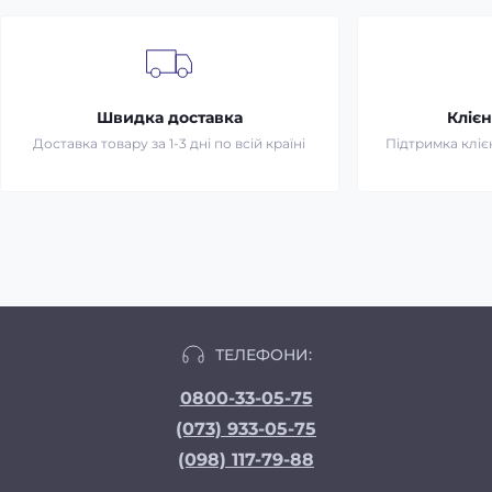
Швидка доставка
Клієн
Доставка товару за 1-3 дні по всій країні
Підтримка клієн
ТЕЛЕФОНИ:
0800-33-05-75
(073) 933-05-75
(098) 117-79-88