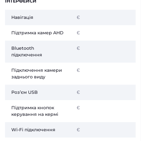
ІНТЕРФЕЙСИ
Навігація
Є
Підтримка камер AHD
Є
Bluetooth
Є
підключення
Підключення камери
Є
заднього виду
Розʼєм USB
Є
Підтримка кнопок
Є
керування на кермі
Wi-Fi підключення
Є