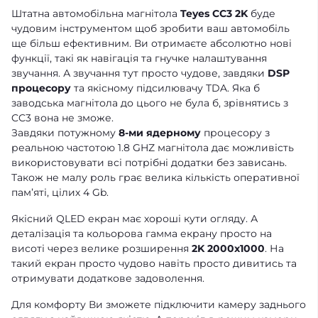
Штатна автомобільна магнітола
Teyes CC3 2K
буде
чудовим інструментом щоб зробити ваш автомобіль
ще більш ефективним. Ви отримаєте абсолютно нові
функції, такі як навігація та гнучке налаштування
звучання. А звучання тут просто чудове, завдяки
DSP
процесору
та якісному підсилювачу TDA. Яка б
заводська магнітола до цього не була б, зрівнятись з
CC3 вона не зможе.
Завдяки потужному
8-ми ядерному
процесору з
реальною частотою 1.8 GHZ магнітола дає можливість
використовувати всі потрібні додатки без зависань.
Також не малу роль грає велика кількість оперативної
памʼяті, цілих 4 Gb.
Якісний QLED екран має хороші кути огляду. А
деталізація та кольорова гамма екрану просто на
висоті через велике розширення
2K 2000x1000
. На
такий екран просто чудово навіть просто дивитись та
отримувати додаткове задоволення.
Для комфорту Ви зможете підключити камеру заднього