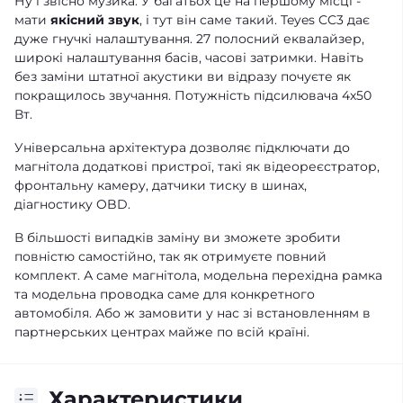
Ну і звісно музика. У багатьох це на першому місці -
мати
якісний звук
, і тут він саме такий. Teyes CC3 дає
дуже гнучкі налаштування. 27 полосний еквалайзер,
широкі налаштування басів, часові затримки. Навіть
без заміни штатної акустики ви відразу почуєте як
покращилось звучання. Потужність підсилювача 4х50
Вт.
Універсальна архітектура дозволяє підключати до
магнітола додаткові пристрої, такі як відеореєстратор,
фронтальну камеру, датчики тиску в шинах,
діагностику OBD.
В більшості випадків заміну ви зможете зробити
повністю самостійно, так як отримуєте повний
комплект. А саме магнітола, модельна перехідна рамка
та модельна проводка саме для конкретного
автомобіля. Або ж замовити у нас зі встановленням в
партнерських центрах майже по всій країні.
Характеристики