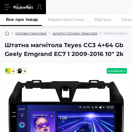
Все про товар
Характеристики
Відгуки
Запи
Головні пристрої
Штатні головні пристрої
Штатна магнітол
Штатна магнітола Teyes CC3 4+64 Gb
Geely Emgrand EC7 1 2009-2016 10" 2k
4
4
в наявності