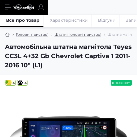
Все про товар
Характеристики
Відгуки
Запи
Головні пристрої
Штатні головні пристрої
Штатна магнітол
Автомобільна штатна магнітола Teyes
CC3L 4+32 Gb Chevrolet Captiva 1 2011-
2016 10" (L1)
4
4
в наявності