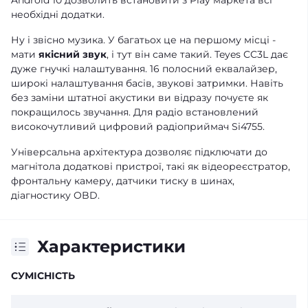
Android 10 дозволить встановити з Play маркета всі
необхідні додатки.
Ну і звісно музика. У багатьох це на першому місці -
мати
якісний звук
, і тут він саме такий. Teyes CC3L дає
дуже гнучкі налаштування. 16 полосний еквалайзер,
широкі налаштування басів, звукові затримки. Навіть
без заміни штатної акустики ви відразу почуєте як
покращилось звучання. Для радіо встановлений
високочутливий цифровий радіоприймач Si4755.
Універсальна архітектура дозволяє підключати до
магнітола додаткові пристрої, такі як відеореєстратор,
фронтальну камеру, датчики тиску в шинах,
діагностику OBD.
Характеристики
СУМІСНІСТЬ