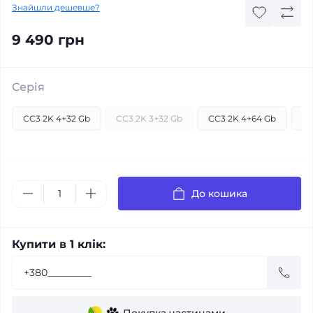
Знайшли дешевше?
9 490 грн
Серія
CC3 2K 4+32 Gb
CC3 2K 3+32 Gb
CC3 2K 4+64 Gb
CC
До кошика
Купити в 1 клік: