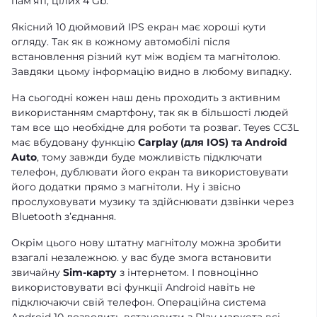
памʼяті, цілих 4 Gb.
Якісний 10 дюймовий IPS екран має хороші кути
огляду. Так як в кожному автомобілі після
встановлення різний кут між водієм та магнітолою.
Завдяки цьому інформацію видно в любому випадку.
На сьогодні кожен наш день проходить з активним
використанням смартфону, так як в більшості людей
там все що необхідне для роботи та розваг. Teyes CC3L
має вбудовану функцію
Carplay (для IOS) та Android
Auto
, тому завжди буде можливість підключати
телефон, дублювати його екран та використовувати
його додатки прямо з магнітоли. Ну і звісно
прослуховувати музику та здійснювати дзвінки через
Bluetooth зʼєднання.
Окрім цього нову штатну магнітолу можна зробити
взагалі незалежною. у вас буде змога встановити
звичайну
Sim-карту
з інтернетом. І повноцінно
використовувати всі функції Android навіть не
підключаючи свій телефон. Операційна система