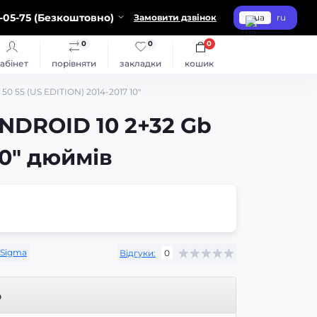
-05-75 (Безкоштовно)
Замовити дзвінок
ua
ru
0
0
0
абінет
порівняти
закладки
кошик
0 55 (US EDITION) 2014-2017 10"
NDROID 10 2+32 Gb
10" дюймів
Sigma
Відгуки:
0
р