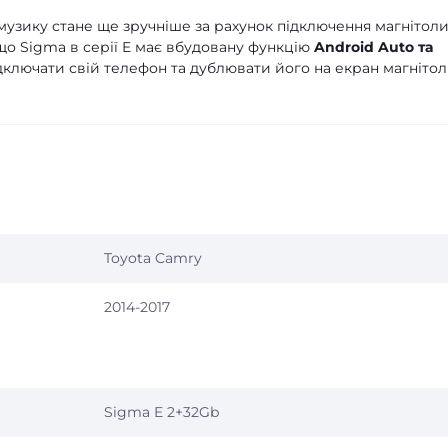
узику стане ще зручніше за рахунок підключення магнітоли
що Sigma в серії E має вбудовану функцію
Android Auto та
дключати свій телефон та дублювати його на екран магнітол
Toyota Camry
2014-2017
Sigma E 2+32Gb