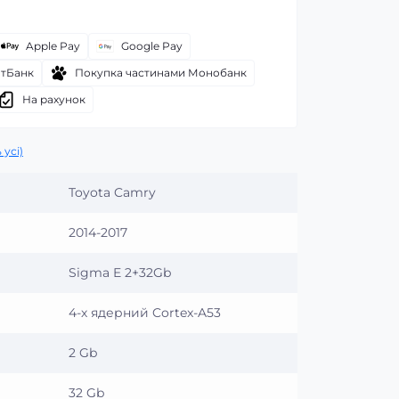
Apple Pay
Google Pay
атБанк
Покупка частинами Монобанк
На рахунок
 усі)
Toyota Camry
2014-2017
Sigma E 2+32Gb
4-х ядерний Cortex-A53
2 Gb
32 Gb