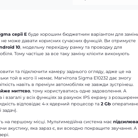
igma серії E
буде хорошим бюджетним варіантом для замін
же не може давати корисних сучасних функцій. Ви отримуєте
ndroid 10
, модельну перехідну рамку та проводку для
біля. Тому частіше за все таку заміну клієнти виконують
новити та підключити камеру заднього огляду, адже це на
льки той в кого її немає. Магнітола Sigma E10232 дає змогу
 чіткість навіть в преміум автомобілях не завжди зустрінеш.
йже миттєво
, тому користуватись одне задоволення. А
і взагалі у всіх функціях за рахунок IPS екрану з розширен
идкість відповідає 4-х ядерний процесор та
2 Gb
оперативн
 задач).
іть на першому місці. Мультимедійна система має
підсилюва
ючи акустику, яка зараз є, ви всеодно покращите звучання. А
ері.