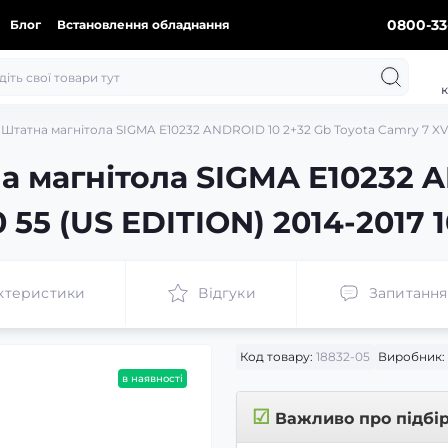
0800-33
Блог
Встановлення обладнання
к
Штатна магнітола SIGMA E10232 ANDROID 10 2+32 Gb Toyota Camry 7 XV 5
а магнітола SIGMA E10232 A
 55 (US EDITION) 2014-2017 
ктеристики
Відгуки
Запитання
Код товару:
18832-05
Виробник:
в наявності
☑
Важливо про підбі