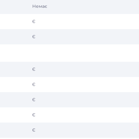
Немає
Є
Є
Є
Є
Є
Є
Є