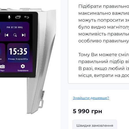
Підібрати правильно
максимально важлив
можуть попросити зк
було видно магнітолу
можливість правильн
особливо правильну
Тому Ви можете сміл
правильний підбір в
В разі, якщо любий і
місця, витрати на д
Знайшли дешевше?
5 990 грн
Швидке замовлення