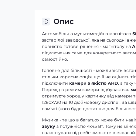
Опис
Автомобільна мультимедійна магнітола
S
застарілої заводської, яка на сьогодні в
повністю готове рішення - магнітолу на
A
підключення саме для конкретного автомо
самостійно.
Головне для більшості - можливість вста
стільки корисна опція, що її не оцінить ті
підключити
камери з якістю AHD
, а таку
Перехід в режим камери відбувається
ма
отримуєте хорошу картинку від камери та 
1280x720 на 10 дюймовому дисплеї. За шв
памʼяті (чого буде достатньо для більшості
Музика - те що в багатьох може бути нав
звуку
з потужністю 4х45 Вт. Тому не міня
налаштувати під себе зможете в еквалайз