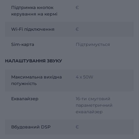
Підтримка кнопок
Є
керування на кермі
Wi-Fi підключення
Є
Sim-карта
Підтримується
НАЛАШТУВАННЯ ЗВУКУ
Максимальна вихідна
4 x 50W
потужність
Еквалайзер
16-ти смуговий
параметричний
еквалайзер
Вбудований DSP
Є