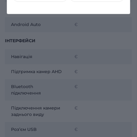
CarPlay
Є
Android Auto
Є
ІНТЕРФЕЙСИ
Навігація
Є
Підтримка камер AHD
Є
Bluetooth
Є
підключення
Підключення камери
Є
заднього виду
Розʼєм USB
Є