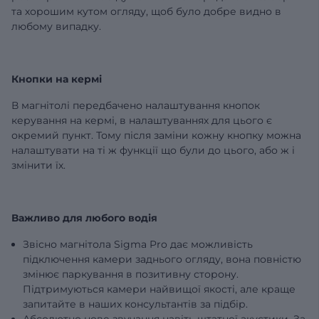
та хорошим кутом огляду, щоб було добре видно в
любому випадку.
Кнопки на кермі
В магнітолі передбачено налаштування кнопок
керування на кермі, в налаштуваннях для цього є
окремий пункт. Тому після заміни кожну кнопку можна
налаштувати на ті ж функції що були до цього, або ж і
змінити їх.
Важливо для любого водія
Звісно магнітола Sigma Pro дає можливість
підключення камери заднього огляду, вона повністю
змінює паркування в позитивну сторону.
Підтримуються камери найвищої якості, але краще
запитайте в наших консультантів за підбір.
Абсолютно нове звучання навіть штатної акустики. За