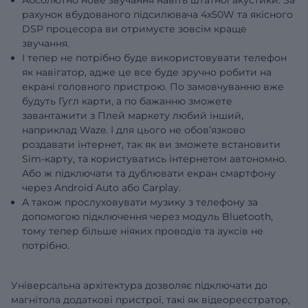
рахунок вбудованого підсилювача 4x50W та якісного
DSP процесора ви отримуєте зовсім краще
звучання.
І тепер не потрібно буде використовувати телефон
як навігатор, адже це все буде зручно робити на
екрані головного пристрою. По замовчуванню вже
будуть Гугл карти, а по бажанню зможете
завантажити з Плей маркету любий інший,
наприклад Waze. І для цього не обовʼязково
роздавати інтернет, так як ви зможете встановити
Sim-карту, та користуватись інтернетом автономно.
Або ж підключати та дублювати екран смартфону
через Android Auto або Carplay.
А також прослуховувати музику з телефону за
допомогою підключення через модуль Bluetooth,
тому тепер більше ніяких проводів та ауксів не
потрібно.
Універсальна архітектура дозволяє підключати до
магнітола додаткові пристрої, такі як відеореєстратор,