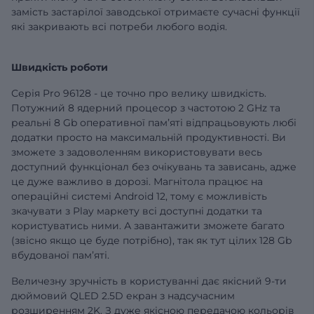
замість застарілої заводської отримаєте сучасні функції
які закривають всі потреби любого водія.
Швидкість роботи
Серія Pro 96128 - це точно про велику швидкість.
Потужний 8 ядерний процесор з частотою 2 GHz та
реальні 8 Gb оперативної памʼяті відпрацьовують любі
додатки просто на максимальній продуктивності. Ви
зможете з задоволенням використовувати весь
доступний функціонал без очікувань та зависань, адже
це дуже важливо в дорозі. Магнітола працює на
операційні системі Android 12, тому є можливість
зкачувати з Play маркету всі доступні додатки та
користуватись ними. А завантажити зможете багато
(звісно якщо це буде потрібно), так як тут цілих 128 Gb
вбудованої памʼяті.
Величезну зручність в користуванні дає якісний 9-ти
дюймовий QLED 2.5D екран з надсучасним
розширенням 2K. З дуже якісною передачою кольорів