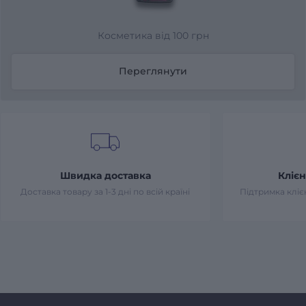
Косметика від 100 грн
Переглянути
Швидка доставка
Клієн
Доставка товару за 1-3 дні по всій країні
Підтримка клієн