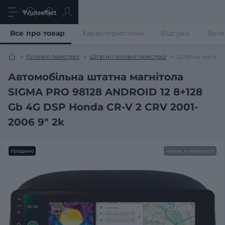
Все про товар
Характеристики
Відгуки
Запи
Головні пристрої
Штатні головні пристрої
Штатна магніто
Автомобільна штатна магнітола
SIGMA PRO 98128 ANDROID 12 8+128
Gb 4G DSP Honda CR-V 2 CRV 2001-
2006 9" 2k
продано
немає в наявності